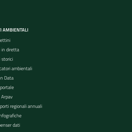
I AMBIENTALI
ettini
 in diretta
 storici
catori ambientali
n Data
portale
 Arpav
orti regionali annuali
Infografiche
penser dati