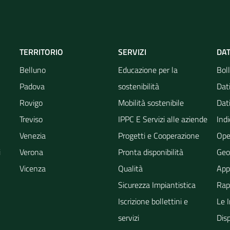
TERRITORIO
SERVIZI
DAT
Belluno
Educazione per la
Boll
Padova
sostenibilità
Dati
Rovigo
Mobilità sostenibile
Dati
Treviso
IPPC E Servizi alle aziende
Indi
Venezia
Progetti e Cooperazione
Ope
i
Verona
Pronta disponibilità
Geo
Vicenza
Qualità
App
Sicurezza Impiantistica
Rapp
Iscrizione bollettini e
Le 
servizi
Dis