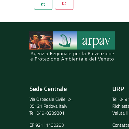
Spiegaci perchè, e aiutaci a migliorare il se
Invia il tuo commento
Sede Centrale
URP
Via Ospedale Civile, 24
Tel. 04
35121 Padova Italy
Richiest
Tel. 049-8239301
Valuta il
CF 92111430283
Contatt