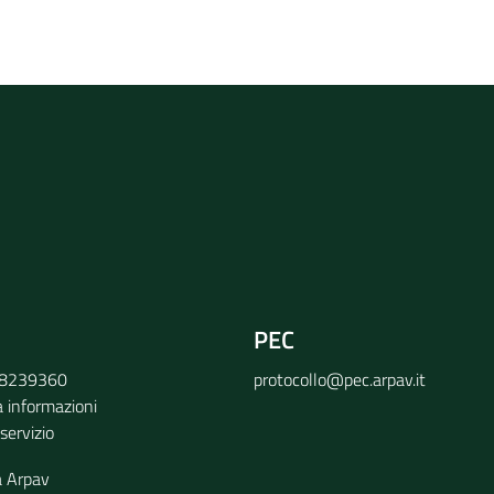
rvizio
PEC
9 8239360
protocollo@pec.arpav.it
a informazioni
 servizio
a Arpav