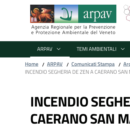
Salta al contenuto
Salta alla navigazione
Salta al footer
ARPAV
TEMI AMBIENTALI
Home
ARPAV
Comunicati Stampa
Ar
/
/
/
INCENDIO SEGHERIA DE ZEN A CAERANO SAN 
Vai al contenuto
INCENDIO SEGHE
CAERANO SAN M