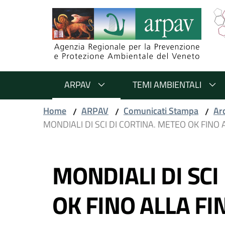
Salta al contenuto
Salta alla navigazione
Salta al footer
ARPAV
TEMI AMBIENTALI
Home
ARPAV
Comunicati Stampa
Ar
/
/
/
MONDIALI DI SCI DI CORTINA. METEO OK FINO
Vai al contenuto
MONDIALI DI SCI
OK FINO ALLA FI