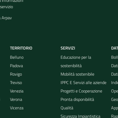
a informazioni
 servizio
a Arpav
TERRITORIO
SERVIZI
DAT
Belluno
Educazione per la
Boll
Padova
sostenibilità
Dati
Rovigo
Mobilità sostenibile
Dati
Treviso
IPPC E Servizi alle aziende
Indi
Venezia
Progetti e Cooperazione
Ope
i
Verona
Pronta disponibilità
Geo
Vicenza
Qualità
App
Sicurezza Impiantistica
Rapp