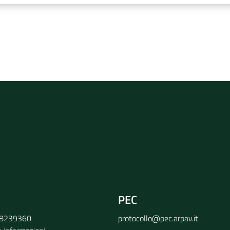
rvizio
PEC
9 8239360
protocollo@pec.arpav.it