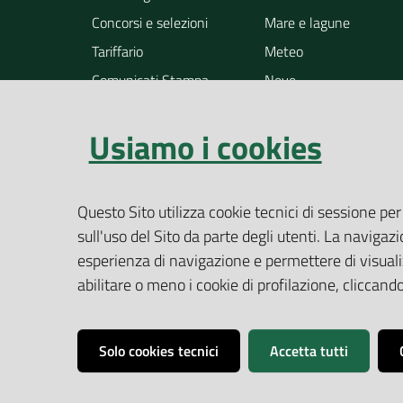
Concorsi e selezioni
Mare e lagune
Tariffario
Meteo
Comunicati Stampa
Neve
Notizie
Osservazione della ter
Usiamo i cookies
Pollini
Radioattività
Rifiuti
Questo Sito utilizza cookie tecnici di sessione per
Rumore
sull'uso del Sito da parte degli utenti. La navigazi
Siti contaminati
esperienza di navigazione e permettere di visualiz
Suolo
abilitare o meno i cookie di profilazione, cliccan
Altri temi
Solo cookies tecnici
Accetta tutti
Vai alla pagina
Dichiarazione accessibilità
Impostazioni cookie