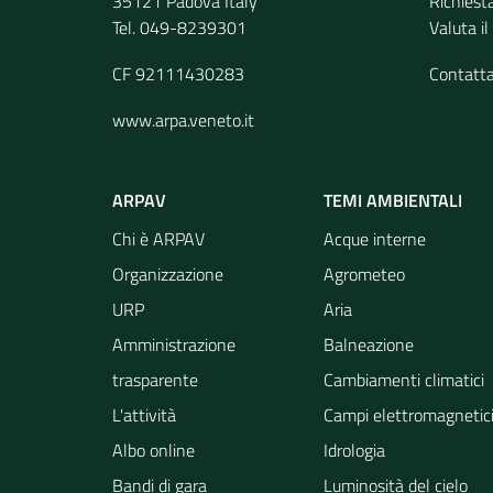
35121 Padova Italy
Richiest
Tel. 049-8239301
Valuta il
CF 92111430283
Contatt
www.arpa.veneto.it
ARPAV
TEMI AMBIENTALI
Chi è ARPAV
Acque interne
Organizzazione
Agrometeo
URP
Aria
Amministrazione
Balneazione
trasparente
Cambiamenti climatici
L'attività
Campi elettromagnetic
Albo online
Idrologia
Bandi di gara
Luminosità del cielo