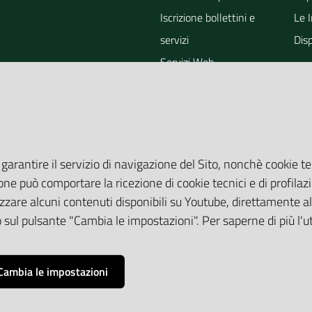
Iscrizione bollettini e
Le 
servizi
Dis
Servizi Web
ra
Eventi
Altri Servizi
Grandi Opere
Valutazioni ambientali
 garantire il servizio di navigazione del Sito, nonchè cookie te
one può comportare la ricezione di cookie tecnici e di profilazi
zare alcuni contenuti disponibili su Youtube, direttamente all
do sul pulsante "Cambia le impostazioni". Per saperne di più l'
Cambia le impostazioni
Privacy
Note legali
Accessibilità
Credits