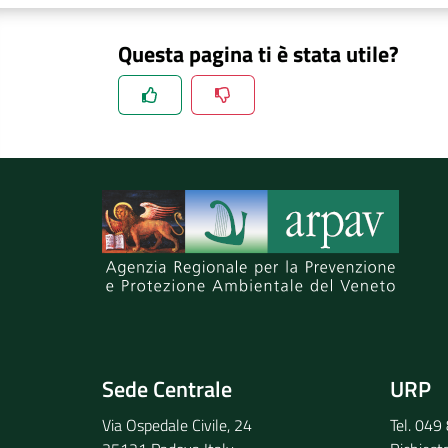
Questa pagina ti è stata utile?
Spiegaci perchè, e aiutaci a migliorare il se
Invia il tuo commento
Sede Centrale
URP
Via Ospedale Civile, 24
Tel. 04