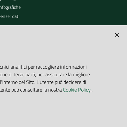
Infografiche
penser dati
cnici analitici per raccogliere informazioni
one di terze parti, per assicurare la migliore
'interno del Sito. L'utente può decidere di
utente può consultare la nostra
Cookie Policy.
.
Copyright © ARPA Veneto - P.IVA 03382700288