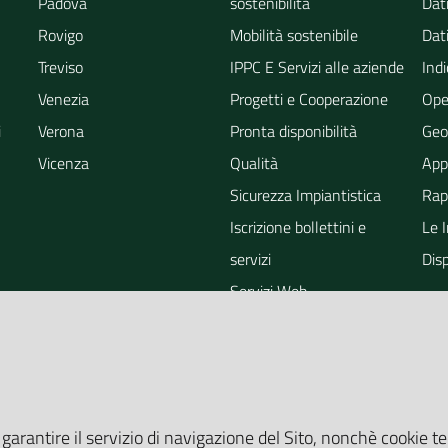
Padova
sostenibilità
Dati
Rovigo
Mobilità sostenibile
Dati
Treviso
IPPC E Servizi alle aziende
Indi
Venezia
Progetti e Cooperazione
Ope
i
Verona
Pronta disponibilità
Geo
Vicenza
Qualità
App
Sicurezza Impiantistica
Rapp
Iscrizione bollettini e
Le 
servizi
Dis
Servizi Web
ra
Eventi
Altri Servizi
Grandi Opere
Valutazioni ambientali
 garantire il servizio di navigazione del Sito, nonchè cookie te