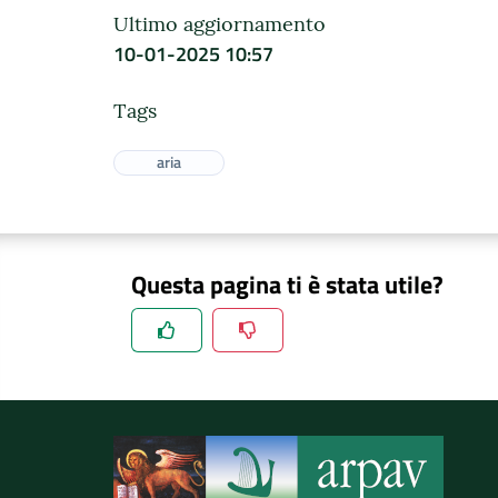
Ultimo aggiornamento
10-01-2025 10:57
Tags
aria
Questa pagina ti è stata utile?
Spiegaci perchè, e aiutaci a migliorare il se