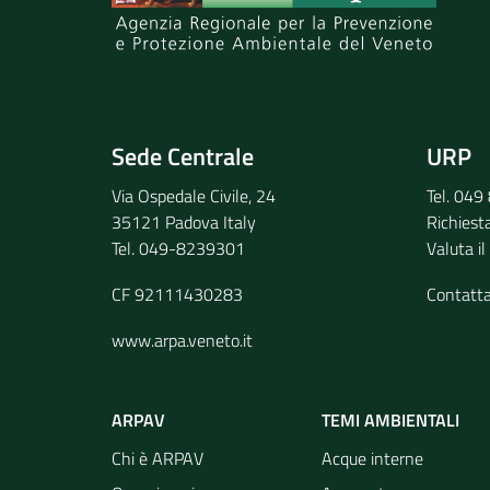
Invia il tuo commento
Sede Centrale
URP
Via Ospedale Civile, 24
Tel. 04
35121 Padova Italy
Richiest
Tel. 049-8239301
Valuta il
CF 92111430283
Contatt
www.arpa.veneto.it
ARPAV
TEMI AMBIENTALI
Chi è ARPAV
Acque interne