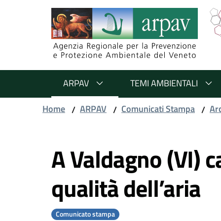
Salta al contenuto
Salta alla navigazione
Salta al footer
ARPAV
TEMI AMBIENTALI
Home
ARPAV
Comunicati Stampa
Ar
/
/
/
Vai al contenuto
A Valdagno (VI) 
qualità dell’aria
Comunicato stampa