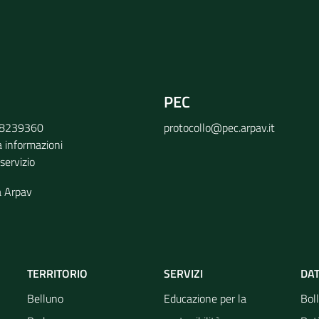
PEC
9 8239360
protocollo@pec.arpav.it
a informazioni
 servizio
a Arpav
TERRITORIO
SERVIZI
DAT
Belluno
Educazione per la
Boll