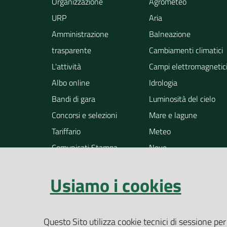
Organizzazione
Agrometeo
URP
Aria
Amministrazione
Balneazione
trasparente
Cambiamenti climatici
L'attività
Campi elettromagnetic
Albo online
Idrologia
Bandi di gara
Luminosità del cielo
Concorsi e selezioni
Mare e lagune
Tariffario
Meteo
Comunicati Stampa
Neve
Notizie
Osservazione della ter
Usiamo i cookies
Pollini
Radioattività
Rifiuti
Questo Sito utilizza cookie tecnici di sessione per