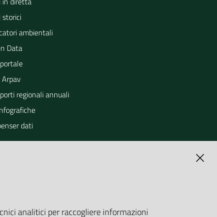
 in diretta
 storici
catori ambientali
n Data
portale
 Arpav
orti regionali annuali
Infografiche
penser dati
cnici analitici per raccogliere informazioni