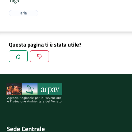
Tags
aria
Questa pagina ti è stata utile?
Spiegaci perchè, e aiutaci a migliorare il servizio
Invia il tuo commento
Sede Centrale