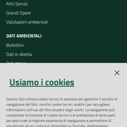
Altri Servizi
Grandi Opere
Valutazioni ambientali
DATI AMBIENTALI
Bollettini
Dati in diretta
Dati storici
Indicatori ambientali
Usiamo i cookies
Open Data
Geoportale
Questo Sito utilizza cookie tecnici di sessione per garantire il servizio di
App Arpav
navigazione del Sito, nonchè cookie tecnici analitici per raccogliere
Rapporti regionali annuali
informazioni sull'uso del Sito da parte degli utenti. La navigazione può
comportare la ricezione di cookie tecnici e di profilazione di terze parti,
Le Infografiche
per assicurare la migliore esperienza di navigazione e permettere di
visualizzare alcuni contenuti disponibili su Youtube, direttamente
Dispenser dati