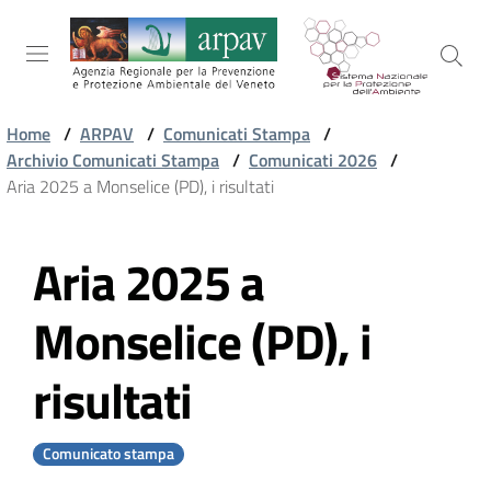
Salta al contenuto
Salta alla navigazione
Salta al footer
Home
/
ARPAV
/
Comunicati Stampa
/
Archivio Comunicati Stampa
/
Comunicati 2026
/
ARPAV
Aria 2025 a Monselice (PD), i risultati
Aria 2025 a
TEMI
Vai al contenuto
AMBIENTALI
Monselice (PD), i
TERRITORIO
risultati
SERVIZI
Comunicato stampa