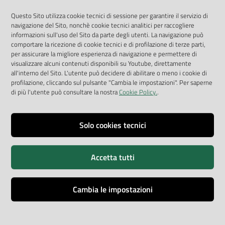
Geoportale
Questo Sito utilizza cookie tecnici di sessione per garantire il servizio di
App Arpav
navigazione del Sito, nonchè cookie tecnici analitici per raccogliere
Rapporti regionali annuali
informazioni sull'uso del Sito da parte degli utenti. La navigazione può
comportare la ricezione di cookie tecnici e di profilazione di terze parti,
Le Infografiche
per assicurare la migliore esperienza di navigazione e permettere di
visualizzare alcuni contenuti disponibili su Youtube, direttamente
Dispenser dati
all'interno del Sito. L'utente può decidere di abilitare o meno i cookie di
profilazione, cliccando sul pulsante "Cambia le impostazioni". Per saperne
Vai alla pagina
di più l'utente può consultare la nostra
Cookie Policy.
.
Dichiarazione accessibilità
Impostazioni cookie
Solo cookies tecnici
Privacy
Accetta tutti
Note legali
Accessibilità
Cambia le impostazioni
Credits
Copyright © ARPA Veneto - P.IVA 03382700288