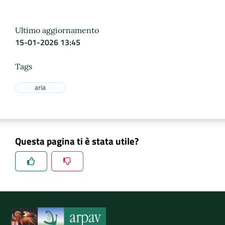
Ultimo aggiornamento
15-01-2026 13:45
Tags
aria
Questa pagina ti è stata utile?
Spiegaci perchè, e aiutaci a migliorare il servizio