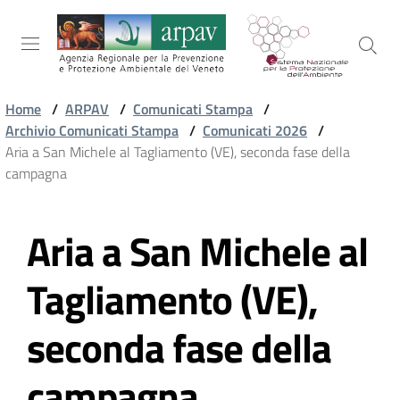
Salta al contenuto
Salta alla navigazione
Salta al footer
Home
/
ARPAV
/
Comunicati Stampa
/
Archivio Comunicati Stampa
/
Comunicati 2026
/
ARPAV
Aria a San Michele al Tagliamento (VE), seconda fase della
campagna
TEMI
Aria a San Michele al
AMBIENTALI
Vai al contenuto
Tagliamento (VE),
TERRITORIO
seconda fase della
SERVIZI
campagna