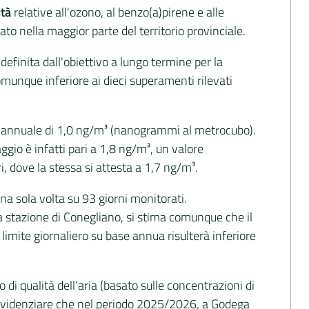
ità
relative all'ozono, al benzo(a)pirene e alle
o nella maggior parte del territorio provinciale.
definita dall'obiettivo a lungo termine per la
omunque inferiore ai dieci superamenti rilevati
vo annuale di 1,0 ng/m³ (nanogrammi al metrocubo).
gio è infatti pari a 1,8 ng/m³, un valore
i, dove la stessa si attesta a 1,7 ng/m³.
una sola volta su 93 giorni monitorati.
la stazione di Conegliano, si stima comunque che il
imite giornaliero su base annua risulterà inferiore
o di qualità dell’aria (basato sulle concentrazioni di
 evidenziare che nel periodo 2025/2026, a Godega