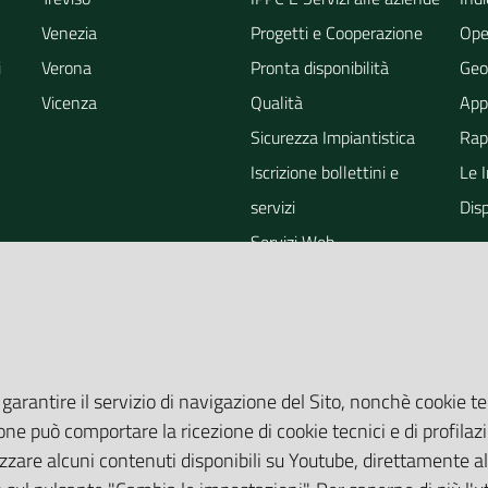
Venezia
Progetti e Cooperazione
Ope
i
Verona
Pronta disponibilità
Geo
Vicenza
Qualità
App
Sicurezza Impiantistica
Rapp
Iscrizione bollettini e
Le 
servizi
Dis
Servizi Web
ra
Eventi
Altri Servizi
Grandi Opere
Valutazioni ambientali
 garantire il servizio di navigazione del Sito, nonchè cookie te
one può comportare la ricezione di cookie tecnici e di profilazi
zare alcuni contenuti disponibili su Youtube, direttamente all