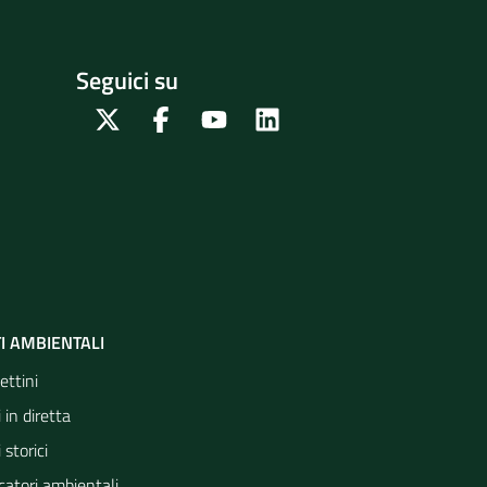
Seguici su
Twitter
Facebook
Youtube
Linkedin
I AMBIENTALI
ettini
 in diretta
 storici
catori ambientali