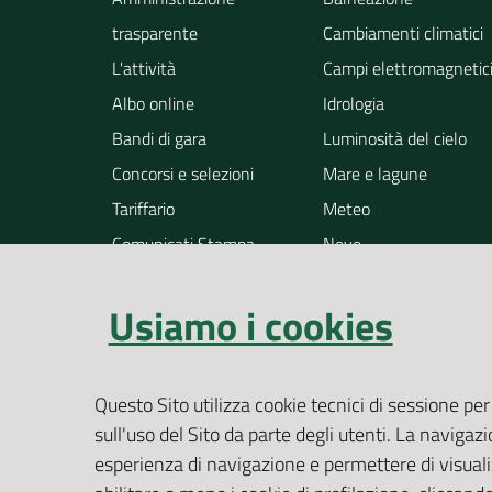
trasparente
Cambiamenti climatici
L'attività
Campi elettromagnetic
Albo online
Idrologia
Bandi di gara
Luminosità del cielo
Concorsi e selezioni
Mare e lagune
Tariffario
Meteo
Comunicati Stampa
Neve
Notizie
Osservazione della ter
Usiamo i cookies
Pollini
Radioattività
Rifiuti
Questo Sito utilizza cookie tecnici di sessione per
Rumore
sull'uso del Sito da parte degli utenti. La navigazi
Siti contaminati
esperienza di navigazione e permettere di visualiz
Suolo