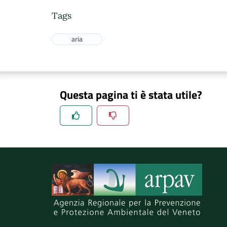
Tags
aria
Questa pagina ti è stata utile?
Spiegaci perchè, e aiutaci a migliorare il se