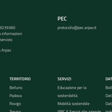
PEC
9 8239360
protocollo@pec.arpav.it
a informazioni
 servizio
a Arpav
TERRITORIO
SERVIZI
DAT
Belluno
Educazione per la
Boll
Padova
sostenibilità
Dati
Rovigo
Mobilità sostenibile
Dati
Treviso
IPPC E Servizi alle aziende
Indi