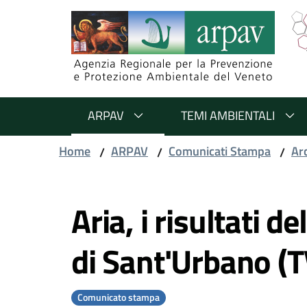
Salta al contenuto
Salta alla navigazione
Salta al footer
ARPAV
TEMI AMBIENTALI
Home
ARPAV
Comunicati Stampa
Ar
/
/
/
Vai al contenuto
Aria, i risultati 
di Sant'Urbano (T
Comunicato stampa