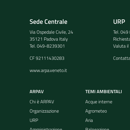
Invia il tuo commento
Sede Centrale
URP
Via Ospedale Civile, 24
Tel. 04
35121 Padova Italy
Richiest
Tel. 049-8239301
Valuta il
CF 92111430283
Contatt
www.arpa.veneto.it
ARPAV
TEMI AMBIENTALI
Chi è ARPAV
Acque interne
Organizzazione
Agrometeo
URP
Aria
Amministrazione
Balneazione