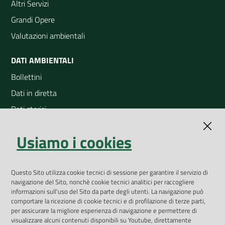
Altri Servizi
Grandi Opere
Valutazioni ambientali
DATI AMBIENTALI
Bollettini
Dati in diretta
Dati storici
Indicatori ambientali
Usiamo i cookies
Open Data
Geoportale
App Arpav
Questo Sito utilizza cookie tecnici di sessione per garantire il servizio di
navigazione del Sito, nonchè cookie tecnici analitici per raccogliere
Rapporti regionali annuali
informazioni sull'uso del Sito da parte degli utenti. La navigazione può
comportare la ricezione di cookie tecnici e di profilazione di terze parti,
Le Infografiche
per assicurare la migliore esperienza di navigazione e permettere di
visualizzare alcuni contenuti disponibili su Youtube, direttamente
Dispenser dati