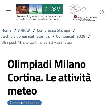
Salta al contenuto
Salta alla navigazione
Salta al footer
Home
/
ARPAV
/
Comunicati Stampa
/
Archivio Comunicati Stampa
/
Comunicati 2026
/
ARPAV
Olimpiadi Milano Cortina. Le attività meteo
Olimpiadi Milano
TEMI
Vai al contenuto
AMBIENTALI
Cortina. Le attività
TERRITORIO
meteo
SERVIZI
Comunicato stampa