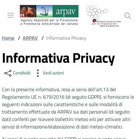
Salta al contenuto
Salta alla navigazione
Salta al footer
Home
/
ARPAV
/
Informativa Privacy
ARPAV
Informativa Privacy
Vai al contenuto
Condividi
Vedi azioni
TEMI
AMBIENTALI
Con la presente informativa, resa ai sensi dell’art.13 del
Regolamento UE n. 679/2016 (di seguito GDPR), si forniscono le
seguenti indicazioni sulle caratteristiche e sulle modalità di
TERRITORIO
trattamento effettuate da ARPAV sui dati personali (di seguito
dati) conferiti per ricevere bollettini meteo e/
o per attivare altri
servizi di informazione/elaborazione di dati meteo-climatici.
SERVIZI