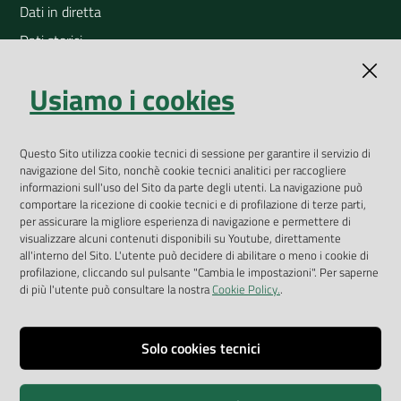
Dati in diretta
Dati storici
Indicatori ambientali
Usiamo i cookies
Open Data
Geoportale
App Arpav
Questo Sito utilizza cookie tecnici di sessione per garantire il servizio di
navigazione del Sito, nonchè cookie tecnici analitici per raccogliere
Rapporti regionali annuali
informazioni sull'uso del Sito da parte degli utenti. La navigazione può
comportare la ricezione di cookie tecnici e di profilazione di terze parti,
Le Infografiche
per assicurare la migliore esperienza di navigazione e permettere di
visualizzare alcuni contenuti disponibili su Youtube, direttamente
Dispenser dati
all'interno del Sito. L'utente può decidere di abilitare o meno i cookie di
profilazione, cliccando sul pulsante "Cambia le impostazioni". Per saperne
Vai alla pagina
di più l'utente può consultare la nostra
Cookie Policy.
.
Dichiarazione accessibilità
Impostazioni cookie
Solo cookies tecnici
Privacy