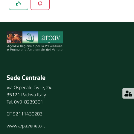
Spiegaci perchè, e aiutaci a migliorare il servizio
Invia il tuo commento
Sede Centrale
Via Ospedale Civile, 24
35121 Padova Italy
Tel. 049-8239301
CF 92111430283
www.arpa.veneto.it