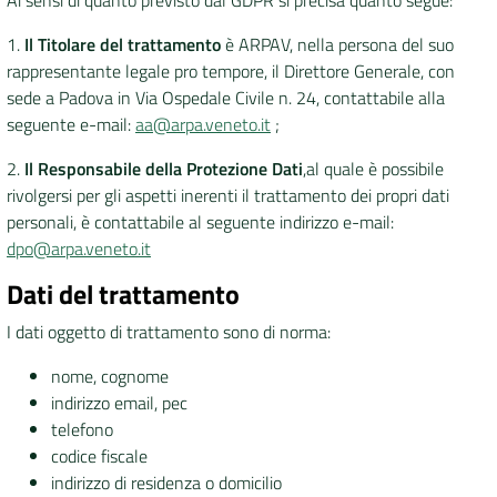
Ai sensi di quanto previsto dal GDPR si precisa quanto segue:
1.
Il Titolare del trattamento
è ARPAV, nella persona del suo
DATI
rappresentante legale pro tempore, il Direttore Generale, con
AMBIENTALI
sede a Padova in Via Ospedale Civile n. 24, contattabile alla
seguente e-mail:
aa@arpa.veneto.it
;
2.
Il Responsabile della Protezione Dati
,
al quale è possibile
rivolgersi per gli aspetti inerenti il trattamento dei propri dati
Seguici
personali, è contattabile al seguente indirizzo e-mail:
su
dpo@arpa.veneto.it
Dati del trattamento
I dati oggetto di trattamento sono di norma:
nome, cognome
indirizzo email, pec
telefono
codice fiscale
indirizzo di residenza o domicilio