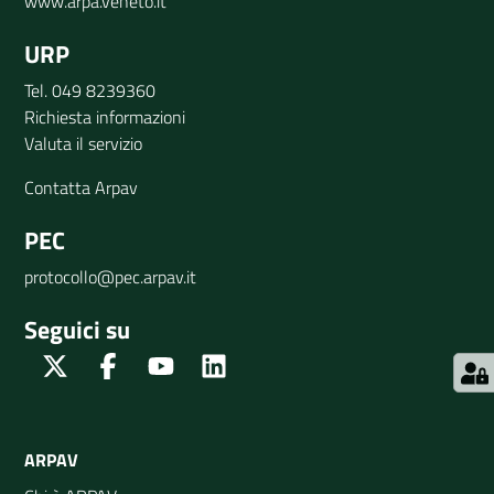
www.arpa.veneto.it
URP
Tel. 049 8239360
Richiesta informazioni
Valuta il servizio
Contatta Arpav
PEC
protocollo@pec.arpav.it
Seguici su
Twitter
Facebook
Youtube
Linkedin
ARPAV