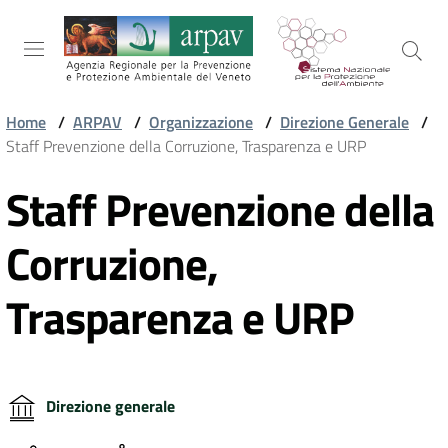
Salta al contenuto
Salta alla navigazione
Salta al footer
Home
/
ARPAV
/
Organizzazione
/
Direzione Generale
/
Staff Prevenzione della Corruzione, Trasparenza e URP
ARPAV
Staff Prevenzione della
Vai al contenuto
TEMI
Corruzione,
AMBIENTALI
Trasparenza e URP
TERRITORIO
Direzione generale
SERVIZI