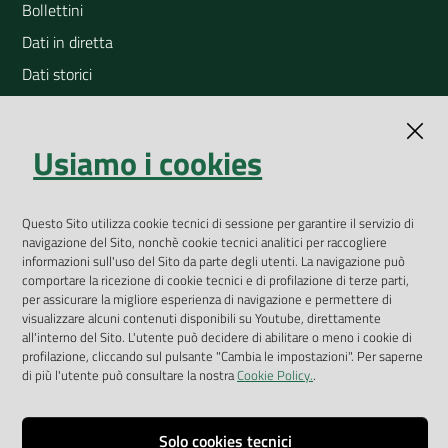
Bollettini
Dati in diretta
Dati storici
Indicatori ambientali
Open Data
Usiamo i cookies
Geoportale
App Arpav
Questo Sito utilizza cookie tecnici di sessione per garantire il servizio di
Rapporti regionali annuali
navigazione del Sito, nonchè cookie tecnici analitici per raccogliere
informazioni sull'uso del Sito da parte degli utenti. La navigazione può
Le Infografiche
comportare la ricezione di cookie tecnici e di profilazione di terze parti,
Dispenser dati
per assicurare la migliore esperienza di navigazione e permettere di
visualizzare alcuni contenuti disponibili su Youtube, direttamente
all'interno del Sito. L'utente può decidere di abilitare o meno i cookie di
Vai alla pagina
profilazione, cliccando sul pulsante "Cambia le impostazioni". Per saperne
Dichiarazione accessibilità
di più l'utente può consultare la nostra
Cookie Policy.
.
Impostazioni cookie
Solo cookies tecnici