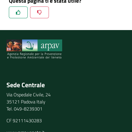
Questa pagina ti è stata utile?
Spiegaci perchè, e aiutaci a migliorare il servizio
Invia il tuo commento
Sede Centrale
Via Ospedale Civile, 24
35121 Padova Italy
Tel. 049-8239301
CF 92111430283