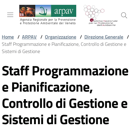
Salta al contenuto
Salta alla navigazione
Salta al footer
Home
/
ARPAV
/
Organizzazione
/
Direzione Generale
/
Staff Programmazione e Pianificazione, Controllo di Gestione e
ARPAV
Sistemi di Gestione
Staff Programmazione
Vai al contenuto
TEMI
AMBIENTALI
e Pianificazione,
Controllo di Gestione e
TERRITORIO
Sistemi di Gestione
SERVIZI