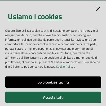
Indicatori ambientali
Open Data
Usiamo i cookies
Geoportale
App Arpav
Questo Sito utilizza cookie tecnici di sessione per garantire il servizio di
Rapporti regionali annuali
navigazione del Sito, nonchè cookie tecnici analitici per raccogliere
Le Infografiche
informazioni sull'uso del Sito da parte degli utenti. La navigazione può
comportare la ricezione di cookie tecnici e di profilazione di terze parti,
Dispenser dati
per assicurare la migliore esperienza di navigazione e permettere di
visualizzare alcuni contenuti disponibili su Youtube, direttamente
all'interno del Sito. L'utente può decidere di abilitare o meno i cookie di
Vai alla pagina
profilazione, cliccando sul pulsante "Cambia le impostazioni". Per saperne
Dichiarazione accessibilità
di più l'utente può consultare la nostra
Cookie Policy.
.
Impostazioni cookie
Solo cookies tecnici
Privacy
Note legali
Accetta tutti
Accessibilità