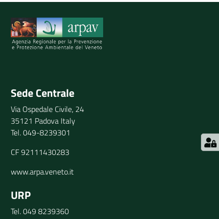
Spiegaci perchè, e aiutaci a migliorare il servizio
Invia il tuo commento
Sede Centrale
Via Ospedale Civile, 24
35121 Padova Italy
Tel. 049-8239301
CF 92111430283
www.arpa.veneto.it
URP
Tel. 049 8239360