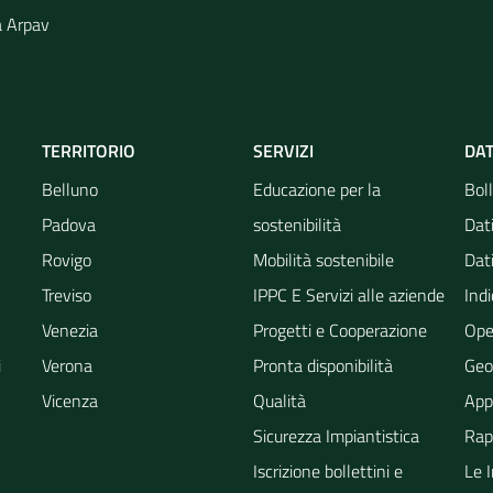
a Arpav
TERRITORIO
SERVIZI
DAT
Belluno
Educazione per la
Boll
Padova
sostenibilità
Dati
Rovigo
Mobilità sostenibile
Dati
Treviso
IPPC E Servizi alle aziende
Indi
Venezia
Progetti e Cooperazione
Ope
i
Verona
Pronta disponibilità
Geo
Vicenza
Qualità
App
Sicurezza Impiantistica
Rapp
Iscrizione bollettini e
Le 