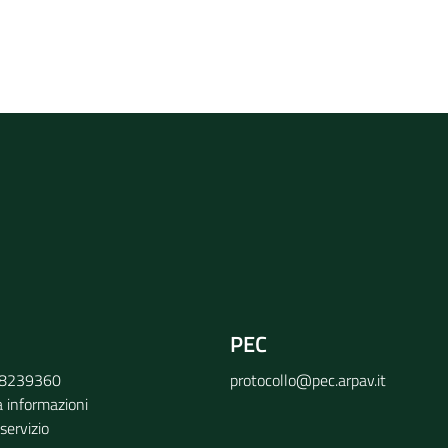
rvizio
PEC
9 8239360
protocollo@pec.arpav.it
a informazioni
 servizio