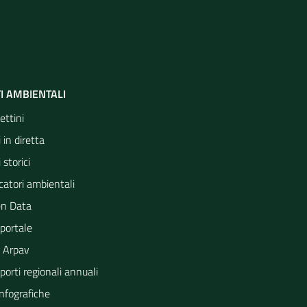
I AMBIENTALI
ettini
 in diretta
 storici
catori ambientali
n Data
portale
 Arpav
orti regionali annuali
Infografiche