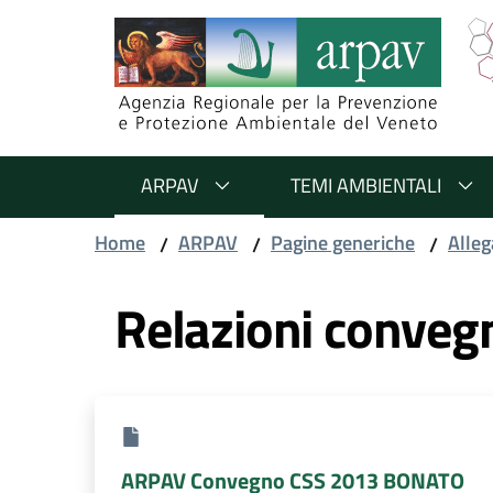
Salta al contenuto
Salta alla navigazione
Salta al footer
ARPAV
TEMI AMBIENTALI
Home
ARPAV
Pagine generiche
Alleg
/
/
/
Relazioni conveg
ARPAV Convegno CSS 2013 BONATO