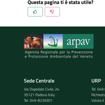
Questa pagina ti è stata utile?
Spiegaci perchè, e aiutaci a migliorare il se
Invia il tuo commento
Sede Centrale
URP
Via Ospedale Civile, 24
Tel. 04
35121 Padova Italy
Richiest
Tel. 049-8239301
Valuta il