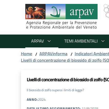
Salta al contenuto
Salta alla navigazione
Salta al footer
ARPAV
TEMI AMBIENTALI
Home
ARPAVinforma
Indicatori Ambient
/
/
Livelli di concentrazione di biossido di zolfo (S
Livelli di concentrazione di biossido di zolfo (S
Il biossido di zolfo supera i limiti di legge?
ANNO
:
2024
DATA ULTIMO AGGIORNAMENTO
:
11/8/2025