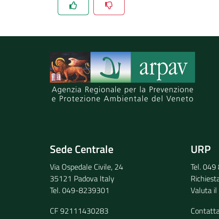
Spiegaci perchè, e aiutaci a migliorare il se
Invia il tuo commento
Sede Centrale
URP
Via Ospedale Civile, 24
Tel. 04
35121 Padova Italy
Richiest
Tel. 049-8239301
Valuta il
CF 92111430283
Contatt