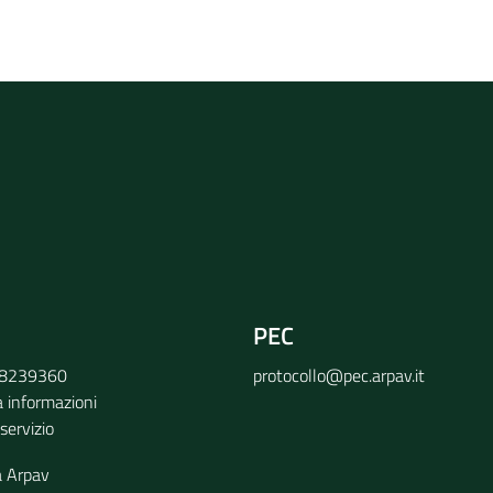
rvizio
PEC
9 8239360
protocollo@pec.arpav.it
a informazioni
 servizio
a Arpav