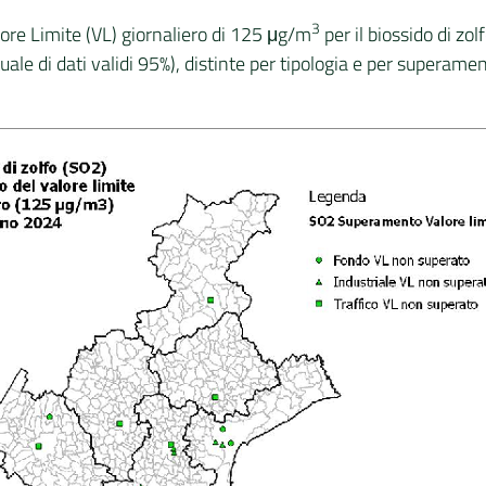
3
re Limite (VL) giornaliero di 125 μg/m
per il biossido di z
ale di dati validi 95%), distinte per tipologia e per superame