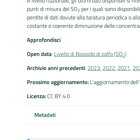
A livello nazionale, gli ultimi dati disponibili si r
punti di misura del SO
per i quali sono disponibi
2
perdite di dati dovute alla taratura periodica o a
costante e coerente diminuzione delle concentra
Approfondisci
Open data
:
Livello di Biossido di zolfo (SO
)
2
Archivio anni precedenti
:
2023
,
2022
,
2021
,
20
Prossimo aggiornamento
:
L’aggiornamento dell’
Licenza
:
CC BY 4.0
Metadati