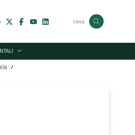
u
Cerca
NTALI
aria
/