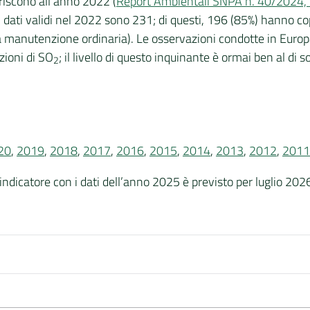
iferiscono all’anno 2022 (
Report Ambientali SNPA n. 40/2024, La 
li dati validi nel 2022 sono 231; di questi, 196 (85%) hanno 
lla manutenzione ordinaria). Le osservazioni condotte in Europa
zioni di SO
; il livello di questo inquinante è ormai ben al di so
2
20
,
2019
,
2018
,
2017
,
2016
,
2015
,
2014
,
2013
,
2012
,
2011
indicatore con i dati dell’anno 2025 è previsto per luglio 202