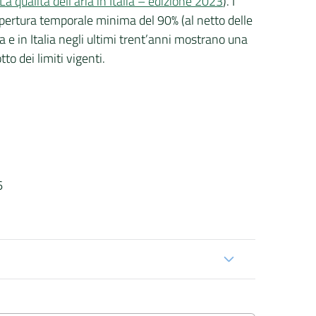
qualità dell’aria in Italia – edizione 2023
). I
copertura temporale minima del 90% (al netto delle
 e in Italia negli ultimi trent’anni mostrano una
tto dei limiti vigenti.
6