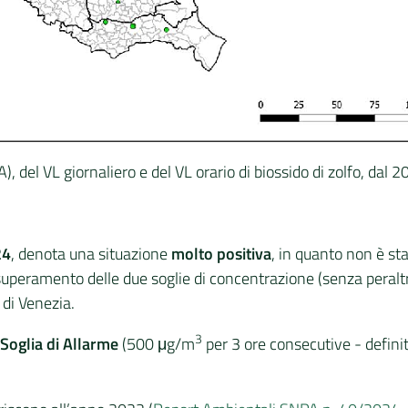
 del VL giornaliero e del VL orario di biossido di zolfo, dal 20
24
, denota una situazione
molto positiva
, in quanto non è st
 superamento delle due soglie di concentrazione (senza peral
 di Venezia.
3
Soglia di Allarme
(500 μg/m
per 3 ore consecutive - defini