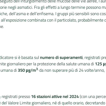
 seguito dell’inturgidimento delle mucose delle vie aeree, l’
torie negli asmatici. Fra gli effetti a lungo termine possono m
, dell’asma e dell’enfisema. I gruppi più sensibili sono costit
to all’esposizione combinata con il particolato, probabilmente d
ne.
dicatore si è basata sul
numero di superamenti
, registrati p
mite giornaliero per la protezione della salute umana di
125 
3
,
te umana di
350 μg/m
da non superare più di 24 volte/anno, 
registrati presso
16 stazioni attive nel 2024
(con una percen
2
 del Valore Limite giornaliero, né di quello orario, decretand