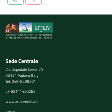
Spiegaci perchè, e aiutaci a migliorare il servizio
Invia il tuo commento
Sede Centrale
Via Ospedale Civile, 24
35121 Padova Italy
Tel. 049-8239301
CF 92111430283
www.arpa.veneto.it