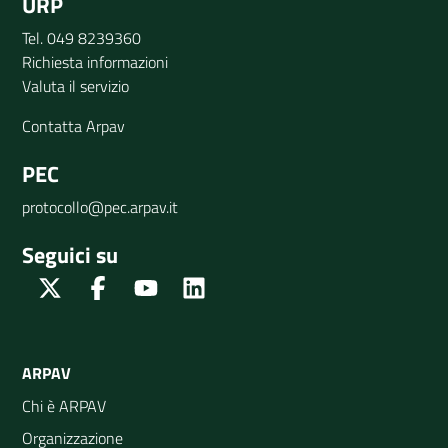
URP
Tel. 049 8239360
Richiesta informazioni
Valuta il servizio
Contatta Arpav
PEC
protocollo@pec.arpav.it
Seguici su
Twitter
Facebook
Youtube
Linkedin
ARPAV
Chi è ARPAV
Organizzazione