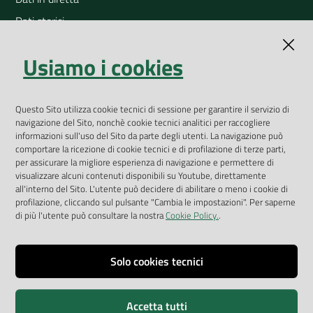
Dati storici
Indicatori ambientali
Usiamo i cookies
Open Data
Geoportale
Questo Sito utilizza cookie tecnici di sessione per garantire il servizio di
App Arpav
navigazione del Sito, nonchè cookie tecnici analitici per raccogliere
Rapporti regionali annuali
informazioni sull'uso del Sito da parte degli utenti. La navigazione può
comportare la ricezione di cookie tecnici e di profilazione di terze parti,
Le Infografiche
per assicurare la migliore esperienza di navigazione e permettere di
visualizzare alcuni contenuti disponibili su Youtube, direttamente
Dispenser dati
all'interno del Sito. L'utente può decidere di abilitare o meno i cookie di
profilazione, cliccando sul pulsante "Cambia le impostazioni". Per saperne
Vai alla pagina
di più l'utente può consultare la nostra
Cookie Policy.
.
Dichiarazione accessibilità
Impostazioni cookie
Solo cookies tecnici
Privacy
Accetta tutti