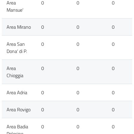
Area
0
0
0
Mansue'
Area Mirano
0
0
0
Area San
0
0
0
Dona' di P.
Area
0
0
0
Chioggia
Area Adria
0
0
0
Area Rovigo
0
0
0
Area Badia
0
0
0
Polesine