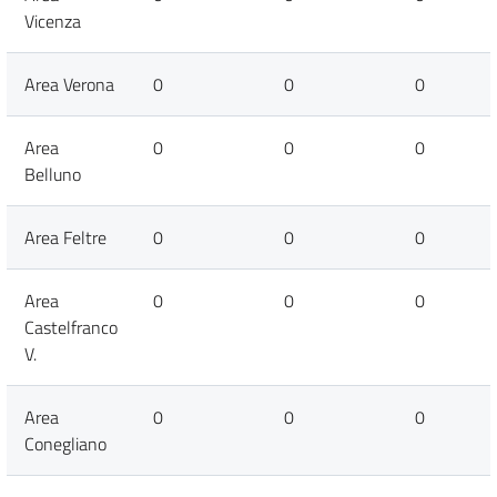
Vicenza
Area Verona
0
0
0
Area
0
0
0
Belluno
Area Feltre
0
0
0
Area
0
0
0
Castelfranco
V.
Area
0
0
0
Conegliano