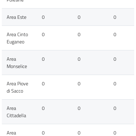
Area Este
0
0
0
Area Cinto
0
0
0
Euganeo
Area
0
0
0
Monselice
Area Piove
0
0
0
di Sacco
Area
0
0
0
Cittadella
Area
0
0
0