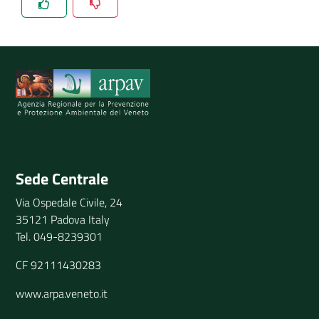
Spiegaci perchè, e aiutaci a migliorare il servizio
Invia il tuo commento
Sede Centrale
Via Ospedale Civile, 24
35121 Padova Italy
Tel. 049-8239301
CF 92111430283
www.arpa.veneto.it