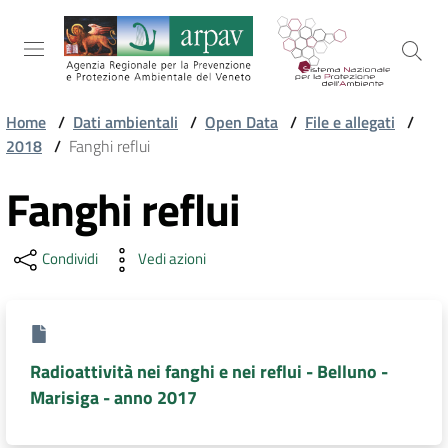
Salta al contenuto
Salta alla navigazione
Salta al footer
Home
/
Dati ambientali
/
Open Data
/
File e allegati
/
2018
/
Fanghi reflui
ARPAV
Fanghi reflui
TEMI
Condividi
Vedi azioni
AMBIENTALI
TERRITORIO
Radioattività nei fanghi e nei reflui - Belluno -
Marisiga - anno 2017
SERVIZI