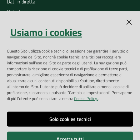
Dati in diretta
Dati storici
Indicatori ambientali
Usiamo i cookies
Open Data
Geoportale
Questo Sito utilizza cookie tecnici di sessione per garantire il servizio di
App Arpav
navigazione del Sito, nonchè cookie tecnici analitici per raccogliere
Rapporti regionali annuali
informazioni sull'uso del Sito da parte degli utenti. La navigazione può
comportare la ricezione di cookie tecnici e di profilazione di terze parti,
Le Infografiche
per assicurare la migliore esperienza di navigazione e permettere di
visualizzare alcuni contenuti disponibili su Youtube, direttamente
Dispenser dati
all'interno del Sito. L'utente può decidere di abilitare o meno i cookie di
profilazione, cliccando sul pulsante "Cambia le impostazioni". Per saperne
Vai alla pagina
di più l'utente può consultare la nostra
Cookie Policy.
.
Dichiarazione accessibilità
Impostazioni cookie
Solo cookies tecnici
Privacy
Accetta tutti