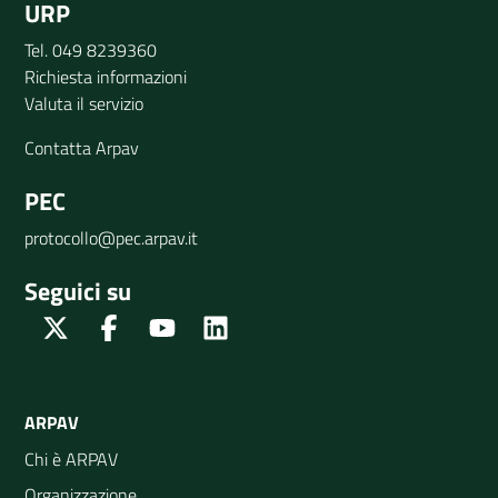
URP
Tel. 049 8239360
Richiesta informazioni
Valuta il servizio
Contatta Arpav
PEC
protocollo@pec.arpav.it
Seguici su
Twitter
Facebook
Youtube
Linkedin
ARPAV
Chi è ARPAV
Organizzazione