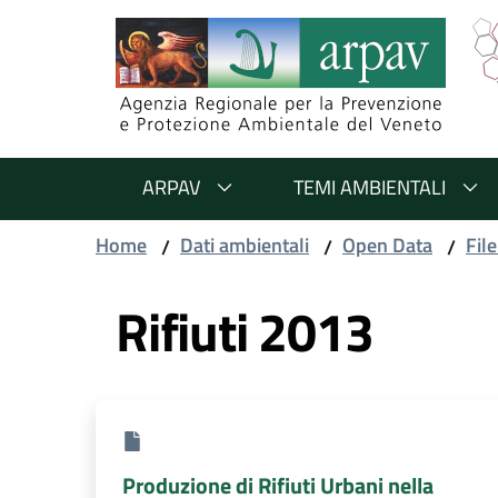
Salta al contenuto
Salta alla navigazione
Salta al footer
ARPAV
TEMI AMBIENTALI
Home
Dati ambientali
Open Data
File
/
/
/
Rifiuti 2013
Produzione di Rifiuti Urbani nella