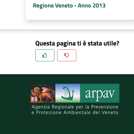
Regione Veneto - Anno 2013
Questa pagina ti è stata utile?
Spiegaci perchè, e aiutaci a migliorare il se
Invia il tuo commento