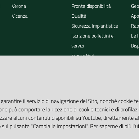
i
Verona
Pronta disponibilità
Geo
Vicenza
Qualità
App
Sicurezza Impiantistica
Rapp
Iscrizione bollettini e
Le 
servizi
Dis
Servizi Web
ra
Eventi
Altri Servizi
Grandi Opere
Valutazioni ambientali
 garantire il servizio di navigazione del Sito, nonchè cookie te
one può comportare la ricezione di cookie tecnici e di profilazi
zare alcuni contenuti disponibili su Youtube, direttamente all
do sul pulsante "Cambia le impostazioni". Per saperne di più l'