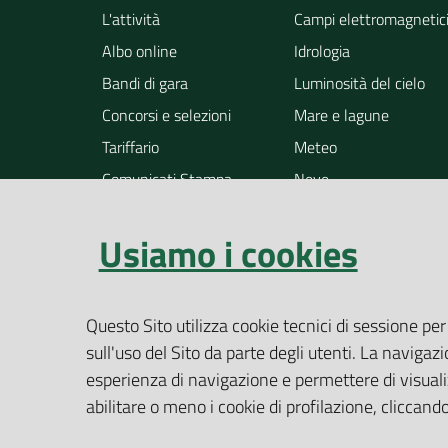
L'attività
Campi elettromagnetic
Albo online
Idrologia
Bandi di gara
Luminosità del cielo
Concorsi e selezioni
Mare e lagune
Tariffario
Meteo
Comunicati Stampa
Neve
Notizie
Osservazione della ter
Usiamo i cookies
Pollini
Radioattività
Rifiuti
Questo Sito utilizza cookie tecnici di sessione per
Rumore
sull'uso del Sito da parte degli utenti. La navigazi
Siti contaminati
esperienza di navigazione e permettere di visualiz
Suolo
abilitare o meno i cookie di profilazione, cliccan
Altri temi