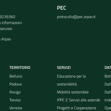
PEC
9 8239360
protocollo@pec.arpav.it
a informazioni
 servizio
a Arpav
TERRITORIO
SERVIZI
DAT
Belluno
Educazione per la
Boll
Padova
sostenibilità
Dati
Rovigo
Mobilità sostenibile
Dati
Treviso
IPPC E Servizi alle aziende
Indi
Venezia
Progetti e Cooperazione
Ope