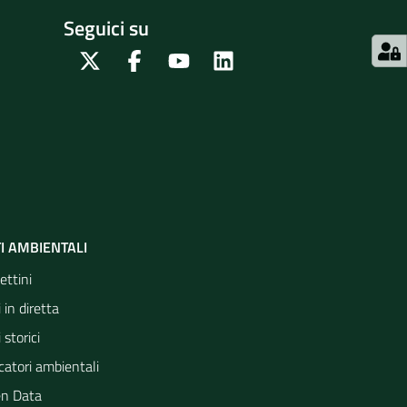
Seguici su
Twitter
Facebook
Youtube
Linkedin
I AMBIENTALI
ettini
 in diretta
 storici
catori ambientali
n Data