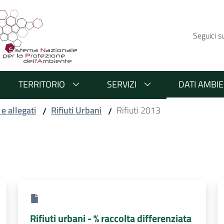
Seguici s
TERRITORIO
SERVIZI
DATI AMBIE
 e allegati
Rifiuti Urbani
Rifiuti 2013
/
/
Rifiuti urbani - % raccolta differenziata