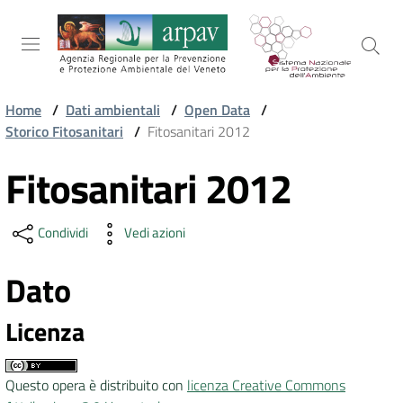
Salta al contenuto
Salta alla navigazione
Salta al footer
Home
/
Dati ambientali
/
Open Data
/
Storico Fitosanitari
/
Fitosanitari 2012
ARPAV
Fitosanitari 2012
Vai al contenuto
TEMI
Condividi
Vedi azioni
AMBIENTALI
Dato
TERRITORIO
Licenza
SERVIZI
Questo opera è distribuito con
licenza Creative Commons