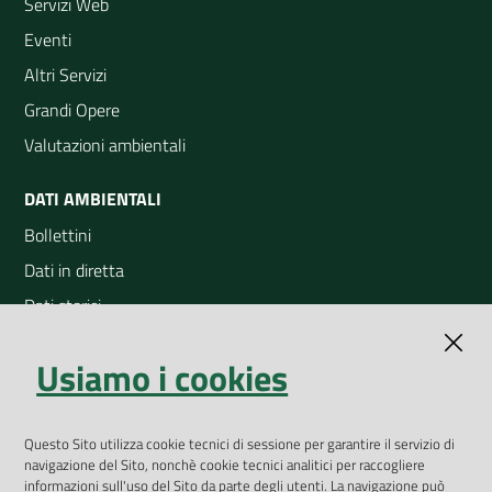
Servizi Web
Eventi
Altri Servizi
Grandi Opere
Valutazioni ambientali
DATI AMBIENTALI
Bollettini
Dati in diretta
Dati storici
Indicatori ambientali
Usiamo i cookies
Open Data
Geoportale
App Arpav
Questo Sito utilizza cookie tecnici di sessione per garantire il servizio di
navigazione del Sito, nonchè cookie tecnici analitici per raccogliere
Rapporti regionali annuali
informazioni sull'uso del Sito da parte degli utenti. La navigazione può