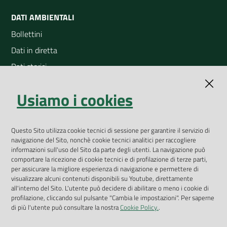
DATI AMBIENTALI
Bollettini
Dati in diretta
Dati storici
Indicatori ambientali
Usiamo i cookies
Open Data
Geoportale
Questo Sito utilizza cookie tecnici di sessione per garantire il servizio di
App Arpav
navigazione del Sito, nonchè cookie tecnici analitici per raccogliere
Rapporti regionali annuali
informazioni sull'uso del Sito da parte degli utenti. La navigazione può
comportare la ricezione di cookie tecnici e di profilazione di terze parti,
Le Infografiche
per assicurare la migliore esperienza di navigazione e permettere di
visualizzare alcuni contenuti disponibili su Youtube, direttamente
Dispenser dati
all'interno del Sito. L'utente può decidere di abilitare o meno i cookie di
profilazione, cliccando sul pulsante "Cambia le impostazioni". Per saperne
Vai alla pagina
di più l'utente può consultare la nostra
Cookie Policy.
.
Dichiarazione accessibilità