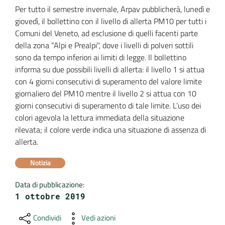
Per tutto il semestre invernale, Arpav pubblicherà, lunedì e 
DATI
giovedì, il bollettino con il livello di allerta PM10 per tutti i 
AMBIENTALI
Comuni del Veneto, ad esclusione di quelli facenti parte 
della zona “Alpi e Prealpi", dove i livelli di polveri sottili 
sono da tempo inferiori ai limiti di legge. Il bollettino 
informa su due possibili livelli di allerta: il livello 1 si attua 
con 4 giorni consecutivi di superamento del valore limite 
Seguici
giornaliero del PM10 mentre il livello 2 si attua con 10 
su
giorni consecutivi di superamento di tale limite. L’uso dei 
colori agevola la lettura immediata della situazione 
rilevata; il colore verde indica una situazione di assenza di 
allerta. 
Notizia
Data di pubblicazione
:
1 ottobre 2019
Condividi
Vedi azioni