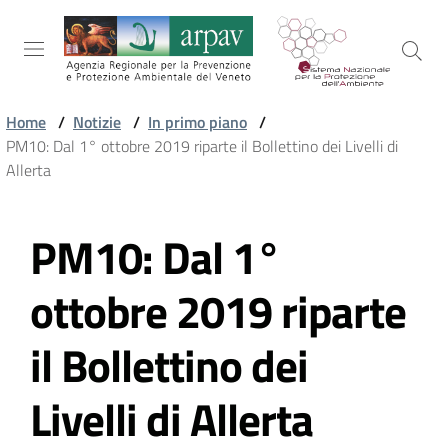
Salta al contenuto
Salta alla navigazione
Salta al footer
Home
/
Notizie
/
In primo piano
/
PM10: Dal 1° ottobre 2019 riparte il Bollettino dei Livelli di
ARPAV
Allerta
PM10: Dal 1°
TEMI
Vai al contenuto
AMBIENTALI
ottobre 2019 riparte
TERRITORIO
il Bollettino dei
Livelli di Allerta
SERVIZI