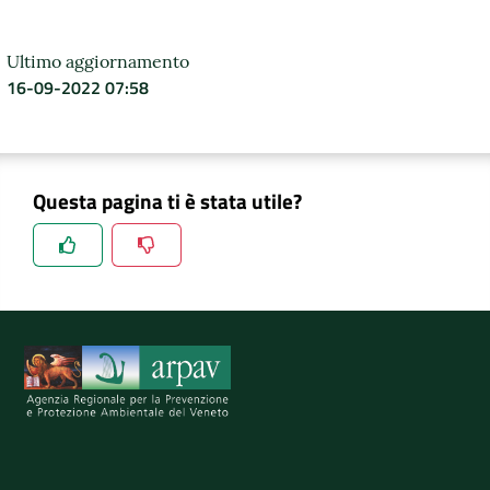
DATI
Ultimo aggiornamento
AMBIENTALI
16-09-2022 07:58
Seguici
Questa pagina ti è stata utile?
su
Spiegaci perchè, e aiutaci a migliorare il servizio
Invia il tuo commento