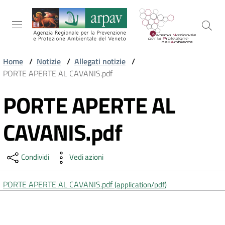
Salta al contenuto
Salta alla navigazione
Salta al footer
Home
/
Notizie
/
Allegati notizie
/
PORTE APERTE AL CAVANIS.pdf
ARPAV
PORTE APERTE AL
Vai al contenuto
TEMI
CAVANIS.pdf
AMBIENTALI
Condividi
Vedi azioni
TERRITORIO
PORTE APERTE AL CAVANIS.pdf
(
application/pdf
)
SERVIZI