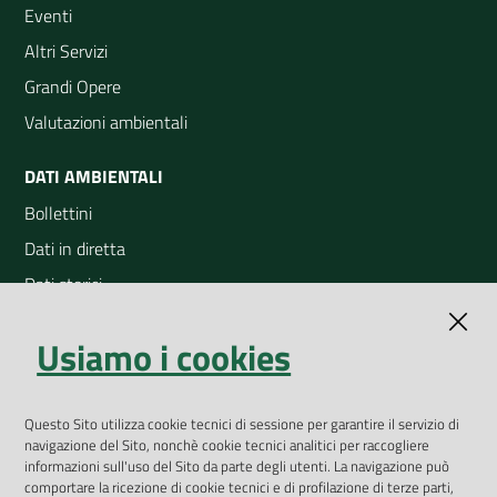
Eventi
Altri Servizi
Grandi Opere
Valutazioni ambientali
DATI AMBIENTALI
Bollettini
Dati in diretta
Dati storici
Indicatori ambientali
Usiamo i cookies
Open Data
Geoportale
App Arpav
Questo Sito utilizza cookie tecnici di sessione per garantire il servizio di
navigazione del Sito, nonchè cookie tecnici analitici per raccogliere
Rapporti regionali annuali
informazioni sull'uso del Sito da parte degli utenti. La navigazione può
comportare la ricezione di cookie tecnici e di profilazione di terze parti,