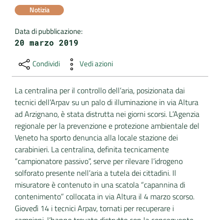
Notizia
DATI
Data di pubblicazione
:
AMBIENTALI
20 marzo 2019
Condividi
Vedi azioni
Seguici
La centralina per il controllo dell’aria, posizionata dai
su
tecnici dell’Arpav su un palo di illuminazione in via Altura
ad Arzignano, è stata distrutta nei giorni scorsi. L’Agenzia
regionale per la prevenzione e protezione ambientale del
Veneto ha sporto denuncia alla locale stazione dei
carabinieri. La centralina, definita tecnicamente
“campionatore passivo”, serve per rilevare l’idrogeno
solforato presente nell’aria a tutela dei cittadini. Il
misuratore è contenuto in una scatola “capannina di
contenimento” collocata in via Altura il 4 marzo scorso.
Giovedì 14 i tecnici Arpav, tornati per recuperare i