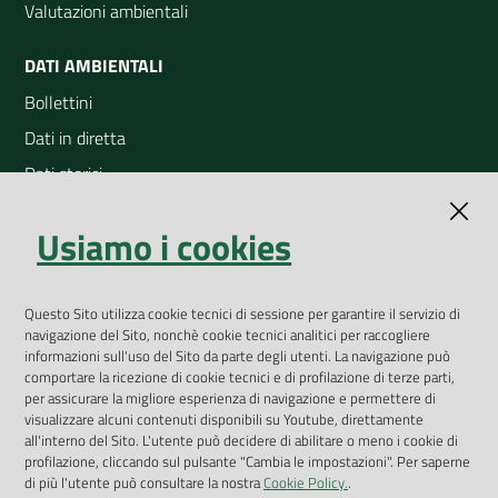
Valutazioni ambientali
DATI AMBIENTALI
Bollettini
Dati in diretta
Dati storici
Indicatori ambientali
Usiamo i cookies
Open Data
Geoportale
App Arpav
Questo Sito utilizza cookie tecnici di sessione per garantire il servizio di
navigazione del Sito, nonchè cookie tecnici analitici per raccogliere
Rapporti regionali annuali
informazioni sull'uso del Sito da parte degli utenti. La navigazione può
comportare la ricezione di cookie tecnici e di profilazione di terze parti,
Le Infografiche
per assicurare la migliore esperienza di navigazione e permettere di
visualizzare alcuni contenuti disponibili su Youtube, direttamente
Dispenser dati
all'interno del Sito. L'utente può decidere di abilitare o meno i cookie di
profilazione, cliccando sul pulsante "Cambia le impostazioni". Per saperne
Vai alla pagina
di più l'utente può consultare la nostra
Cookie Policy.
.