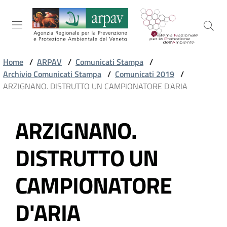
Salta al contenuto
Salta alla navigazione
Salta al footer
Home
/
ARPAV
/
Comunicati Stampa
/
Archivio Comunicati Stampa
/
Comunicati 2019
/
ARPAV
ARZIGNANO. DISTRUTTO UN CAMPIONATORE D'ARIA
ARZIGNANO.
TEMI
Vai al contenuto
AMBIENTALI
DISTRUTTO UN
TERRITORIO
CAMPIONATORE
D'ARIA
SERVIZI