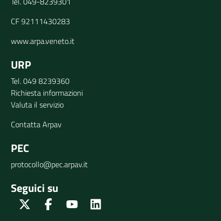
Tel. 049-8239301
CF 92111430283
www.arpa.veneto.it
URP
Tel. 049 8239360
Richiesta informazioni
Valuta il servizio
Contatta Arpav
PEC
protocollo@pec.arpav.it
Seguici su
Twitter
Facebook
Youtube
Linkedin