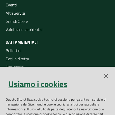
Eventi
Altri Servizi
Grandi Opere
Valutazioni ambientali
DATI AMBIENTALI
Bollettini
Dati in diretta
Dati storici
Indicatori ambientali
Usiamo i cookies
Open Data
Geoportale
App Arpav
Questo Sito utilizza cookie tecnici di sessione per garantire il servizio di
navigazione del Sito, nonchè cookie tecnici analitici per raccogliere
Rapporti regionali annuali
informazioni sull'uso del Sito da parte degli utenti. La navigazione può
comportare la ricezione di cookie tecnici e di profilazione di terze parti,