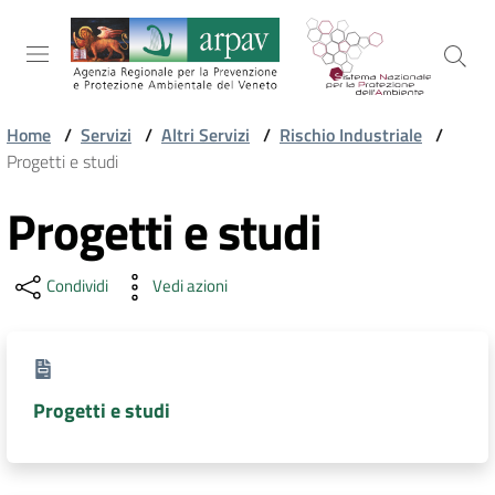
Salta al contenuto
Salta alla navigazione
Salta al footer
Home
/
Servizi
/
Altri Servizi
/
Rischio Industriale
/
Progetti e studi
ARPAV
Progetti e studi
TEMI
Condividi
Vedi azioni
AMBIENTALI
TERRITORIO
Progetti e studi
SERVIZI