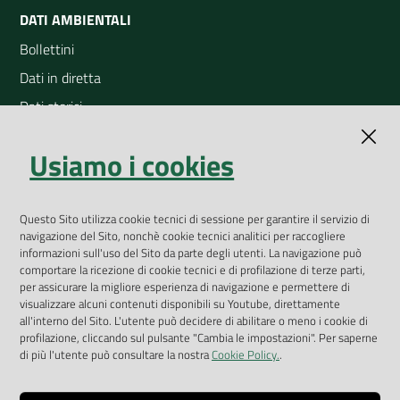
DATI AMBIENTALI
Bollettini
Dati in diretta
Dati storici
Indicatori ambientali
Usiamo i cookies
Open Data
Geoportale
App Arpav
Questo Sito utilizza cookie tecnici di sessione per garantire il servizio di
navigazione del Sito, nonchè cookie tecnici analitici per raccogliere
Rapporti regionali annuali
informazioni sull'uso del Sito da parte degli utenti. La navigazione può
comportare la ricezione di cookie tecnici e di profilazione di terze parti,
Le Infografiche
per assicurare la migliore esperienza di navigazione e permettere di
visualizzare alcuni contenuti disponibili su Youtube, direttamente
Dispenser dati
all'interno del Sito. L'utente può decidere di abilitare o meno i cookie di
profilazione, cliccando sul pulsante "Cambia le impostazioni". Per saperne
Vai alla pagina
di più l'utente può consultare la nostra
Cookie Policy.
.
Dichiarazione accessibilità