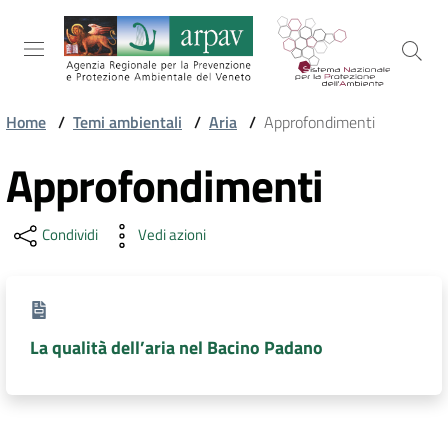
Salta al contenuto
Salta alla navigazione
Salta al footer
Home
/
Temi ambientali
/
Aria
/
Approfondimenti
ARPAV
Approfondimenti
Condividi
Vedi azioni
TEMI
AMBIENTALI
TERRITORIO
La qualità dell’aria nel Bacino Padano
SERVIZI