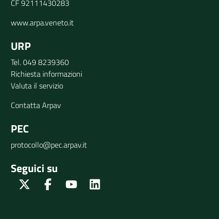
CF 92111430283
www.arpa.veneto.it
URP
Tel. 049 8239360
Richiesta informazioni
Valuta il servizio
Contatta Arpav
PEC
protocollo@pec.arpav.it
Seguici su
Twitter
Facebook
Youtube
Linkedin