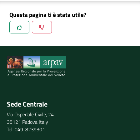
DATI
Questa pagina ti è stata utile?
AMBIENTALI
Spiegaci perchè, e aiutaci a migliorare il servizio
Seguici
su
Invia il tuo commento
Sede Centrale
Via Ospedale Civile, 24
35121 Padova Italy
Tel. 049-8239301