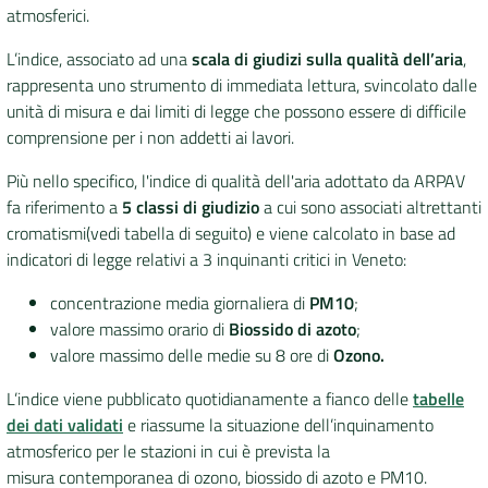
atmosferici.
DATI
L’indice, associato ad una
scala di giudizi sulla qualità dell’aria
,
AMBIENTALI
rappresenta uno strumento di immediata lettura, svincolato dalle
unità di misura e dai limiti di legge che possono essere di difficile
comprensione per i non addetti ai lavori.
Più nello specifico, l'indice di qualità dell'aria adottato da ARPAV
Seguici
fa riferimento a
5 classi di giudizio
a cui sono associati altrettanti
su
cromatismi
(vedi tabella di seguito) e viene calcolato in base ad
indicatori di legge relativi a 3 inquinanti critici in Veneto:
concentrazione media giornaliera di
PM10
;
valore massimo orario di
Biossido di azoto
;
valore massimo delle medie su 8 ore di
Ozono
.
L’indice viene pubblicato quotidianamente a fianco delle
tabelle
dei dati validati
e riassume la situazione dell’inquinamento
atmosferico per le stazioni in cui è prevista la
misura contemporanea di ozono, biossido di azoto e PM10.