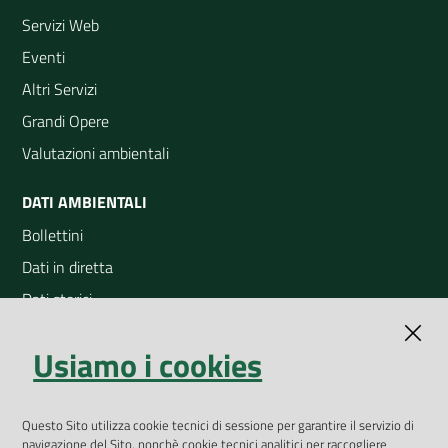
Servizi Web
Eventi
Altri Servizi
Grandi Opere
Valutazioni ambientali
DATI AMBIENTALI
Bollettini
Dati in diretta
Dati storici
Indicatori ambientali
Usiamo i cookies
Open Data
Geoportale
App Arpav
Questo Sito utilizza cookie tecnici di sessione per garantire il servizio di
navigazione del Sito, nonchè cookie tecnici analitici per raccogliere