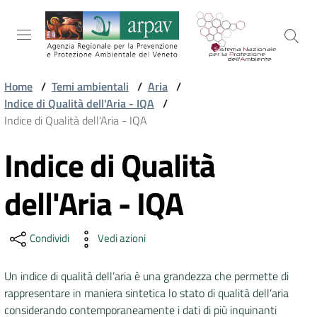
Salta al contenuto
Salta alla navigazione
Salta al footer
Home
/
Temi ambientali
/
Aria
/
Indice di Qualità dell'Aria - IQA
/
ARPAV
Indice di Qualità dell'Aria - IQA
Indice di Qualità
Vai al contenuto
TEMI
AMBIENTALI
dell'Aria - IQA
TERRITORIO
Condividi
Vedi azioni
Un indice di qualità dell’aria è una grandezza che permette di
SERVIZI
rappresentare in maniera sintetica lo stato di qualità dell’aria
considerando contemporaneamente i dati di più inquinanti