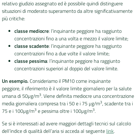
relativo giudizio assegnato ed è possibile quindi distinguere
situazioni di moderato superamento da altre significativamente
più critiche:
classe mediocre
: l’inquinante peggiore ha raggiunto
concentrazioni fino a una volta e mezzo il valore limite;
classe scadente
: l’inquinante peggiore ha raggiunto
concentrazioni fino a due volte il valore limite;
classe pessima
: l’inquinante peggiore ha raggiunto
concentrazioni superiori al doppio del valore limite.
Un esempio.
Consideriamo il PM10 come inquinante
peggiore, il riferimento è il valore limite giornaliero per la salute
3
umana di 50µg/m
. Viene definita mediocre una concentrazione
3
media giornaliera compresa tra i 50 e i 75 µg/m
, scadente tra i
3
3
75 e i 100µg/m
e pessima oltre i 100µg/m
.
Se si è interessati ad avere maggiori dettagli tecnici sul calcolo
dell’indice di qualità dell’aria si acceda al seguente
link
.