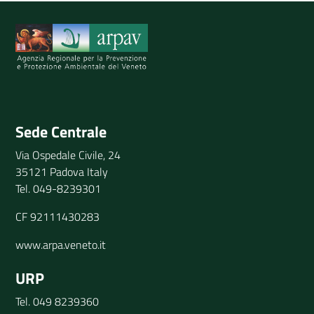
Spiegaci perchè, e aiutaci a migliorare il servizio
Invia il tuo commento
Sede Centrale
Via Ospedale Civile, 24
35121 Padova Italy
Tel. 049-8239301
CF 92111430283
www.arpa.veneto.it
URP
Tel. 049 8239360