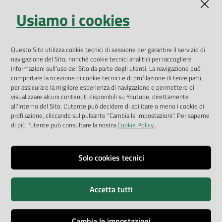
Indicatori ambientali
Usiamo i cookies
Open Data
Geoportale
App Arpav
Questo Sito utilizza cookie tecnici di sessione per garantire il servizio di
navigazione del Sito, nonchè cookie tecnici analitici per raccogliere
Rapporti regionali annuali
informazioni sull'uso del Sito da parte degli utenti. La navigazione può
comportare la ricezione di cookie tecnici e di profilazione di terze parti,
Le Infografiche
per assicurare la migliore esperienza di navigazione e permettere di
visualizzare alcuni contenuti disponibili su Youtube, direttamente
Dispenser dati
all'interno del Sito. L'utente può decidere di abilitare o meno i cookie di
profilazione, cliccando sul pulsante "Cambia le impostazioni". Per saperne
Vai alla pagina
di più l'utente può consultare la nostra
Cookie Policy.
.
Dichiarazione accessibilità
Impostazioni cookie
Solo cookies tecnici
Privacy
Accetta tutti
Note legali
Accessibilità
Cambia le impostazioni