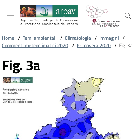
Salta al contenuto
Salta alla navigazione
Salta al footer
Home
/
Temi ambientali
/
Climatologia
/
Immagini
/
Commenti meteoclimatici 2020
/
Primavera 2020
/
Fig. 3a
ARPAV
Fig. 3a
TEMI
AMBIENTALI
TERRITORIO
SERVIZI