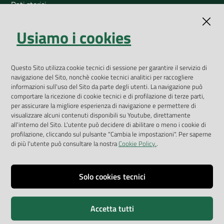
Dati storici
Indicatori ambientali
Usiamo i cookies
Open Data
Geoportale
App Arpav
Questo Sito utilizza cookie tecnici di sessione per garantire il servizio di
navigazione del Sito, nonchè cookie tecnici analitici per raccogliere
Rapporti regionali annuali
informazioni sull'uso del Sito da parte degli utenti. La navigazione può
comportare la ricezione di cookie tecnici e di profilazione di terze parti,
Le Infografiche
per assicurare la migliore esperienza di navigazione e permettere di
visualizzare alcuni contenuti disponibili su Youtube, direttamente
Dispenser dati
all'interno del Sito. L'utente può decidere di abilitare o meno i cookie di
profilazione, cliccando sul pulsante "Cambia le impostazioni". Per saperne
Vai alla pagina
di più l'utente può consultare la nostra
Cookie Policy.
.
Dichiarazione accessibilità
Impostazioni cookie
Solo cookies tecnici
Privacy
Accetta tutti
Note legali