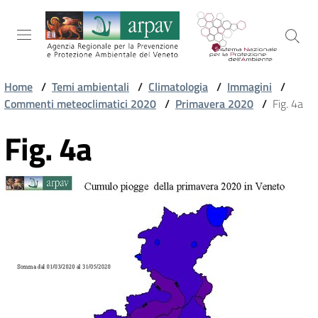
Salta al contenuto
Salta alla navigazione
Salta al footer
Home
/
Temi ambientali
/
Climatologia
/
Immagini
/
Commenti meteoclimatici 2020
/
Primavera 2020
/
Fig. 4a
ARPAV
Fig. 4a
TEMI
AMBIENTALI
TERRITORIO
SERVIZI