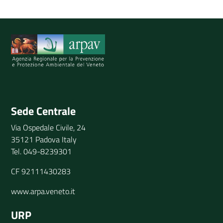
Spiegaci perchè, e aiutaci a migliorare il servizio
Invia il tuo commento
Sede Centrale
Via Ospedale Civile, 24
35121 Padova Italy
Tel. 049-8239301
CF 92111430283
www.arpa.veneto.it
URP