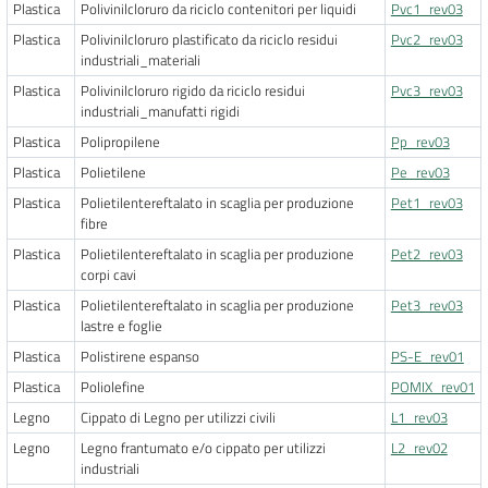
Plastica
Polivinilcloruro da riciclo contenitori per liquidi
Pvc1_rev03
Plastica
Polivinilcloruro plastificato da riciclo residui
Pvc2_rev03
industriali_materiali
Plastica
Polivinilcloruro rigido da riciclo residui
Pvc3_rev03
industriali_manufatti rigidi
Plastica
Polipropilene
Pp_rev03
Plastica
Polietilene
Pe_rev03
Plastica
Polietilentereftalato in scaglia per produzione
Pet1_rev03
fibre
Plastica
Polietilentereftalato in scaglia per produzione
Pet2_rev03
corpi cavi
Plastica
Polietilentereftalato in scaglia per produzione
Pet3_rev03
lastre e foglie
Plastica
Polistirene espanso
PS-E_rev01
Plastica
Poliolefine
POMIX_rev01
Legno
Cippato di Legno per utilizzi civili
L1_rev03
Legno
Legno frantumato e/o cippato per utilizzi
L2_rev02
industriali