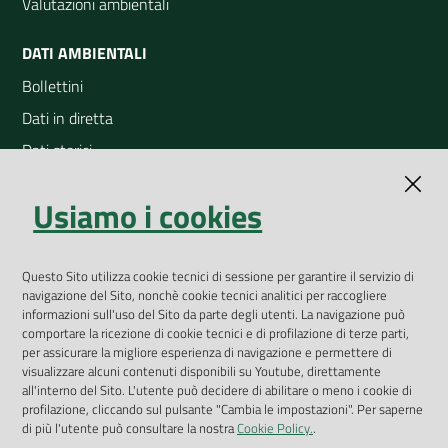
Valutazioni ambientali
DATI AMBIENTALI
Bollettini
Dati in diretta
Dati storici
Indicatori ambientali
Usiamo i cookies
Open Data
Geoportale
App Arpav
Questo Sito utilizza cookie tecnici di sessione per garantire il servizio di
navigazione del Sito, nonchè cookie tecnici analitici per raccogliere
Rapporti regionali annuali
informazioni sull'uso del Sito da parte degli utenti. La navigazione può
comportare la ricezione di cookie tecnici e di profilazione di terze parti,
Le Infografiche
per assicurare la migliore esperienza di navigazione e permettere di
visualizzare alcuni contenuti disponibili su Youtube, direttamente
Dispenser dati
all'interno del Sito. L'utente può decidere di abilitare o meno i cookie di
profilazione, cliccando sul pulsante "Cambia le impostazioni". Per saperne
Vai alla pagina
di più l'utente può consultare la nostra
Cookie Policy.
.