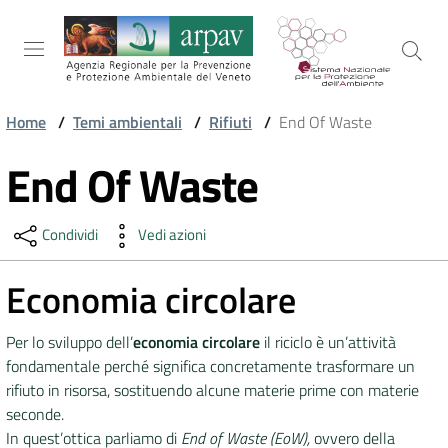
Salta al contenuto
Salta alla navigazione
Salta al footer
Home
/
Temi ambientali
/
Rifiuti
/
End Of Waste
ARPAV
End Of Waste
Vai al contenuto
Condividi
Vedi azioni
TEMI
AMBIENTALI
Economia circolare
TERRITORIO
Per lo sviluppo dell’
economia circolare
il riciclo è un’attività
fondamentale perché significa concretamente trasformare un
rifiuto in risorsa, sostituendo alcune materie prime con materie
SERVIZI
seconde.
In quest’ottica parliamo di
End of Waste (EoW),
ovvero della