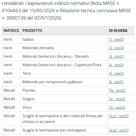
considerati i sopravvenuti indirizzi normativi (Nota MASE n.
0104663 del 15/05/2026 e Relazione tecnica conclusiva MASE
n. 0000139 del 02/07/2026).
MATRICE
PRODOTTO
ID SCHEDA
Inerti
Sabbia
I1_rev03
Inerti
Materiale drenante
I2_rev03
Inerti
Materiali Geotecnici discarica - Drenanti
I3_rev01
Inerti
Materiali Geotecnici discarica - Coperture/Piste
I4_rev01
Inerti
Terra
I5_rev03
Inerti
Materiale per riempimento gabbioni
I6_rev01
Metalli
Piombo
Pb_rev02
Metalli
Stagno
Sn_rev02
Metalli
Zinco
Zn_rev02
Metalli
Scaglie di laminazione e altri materiali ferrosi per
Sca1_rev01
utilizzo in acciaierie
Metalli
Scaglie di laminazione per contrappesi
Sca2_rev01