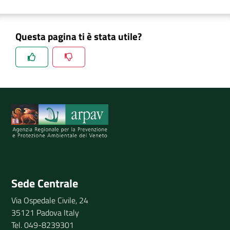
DATI
AMBIENTALI
Questa pagina ti è stata utile?
Spiegaci perchè, e aiutaci a migliorare il servizio
Seguici
su
Invia il tuo commento
Sede Centrale
Via Ospedale Civile, 24
35121 Padova Italy
Tel. 049-8239301