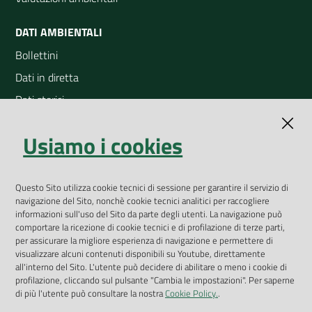
DATI AMBIENTALI
Bollettini
Dati in diretta
Dati storici
Indicatori ambientali
Usiamo i cookies
Open Data
Geoportale
App Arpav
Questo Sito utilizza cookie tecnici di sessione per garantire il servizio di
navigazione del Sito, nonchè cookie tecnici analitici per raccogliere
Rapporti regionali annuali
informazioni sull'uso del Sito da parte degli utenti. La navigazione può
comportare la ricezione di cookie tecnici e di profilazione di terze parti,
Le Infografiche
per assicurare la migliore esperienza di navigazione e permettere di
visualizzare alcuni contenuti disponibili su Youtube, direttamente
Dispenser dati
all'interno del Sito. L'utente può decidere di abilitare o meno i cookie di
profilazione, cliccando sul pulsante "Cambia le impostazioni". Per saperne
Vai alla pagina
di più l'utente può consultare la nostra
Cookie Policy.
.
Dichiarazione accessibilità