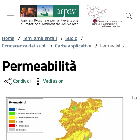
Salta al contenuto
Salta alla navigazione
Salta al footer
Home
/
Temi ambientali
/
Suolo
/
Conoscenza dei suoli
/
Carte applicative
/
Permeabilità
ARPAV
Permeabilità
Vai al contenuto
TEMI
Condividi
Vedi azioni
AMBIENTALI
La
TERRITORIO
SERVIZI