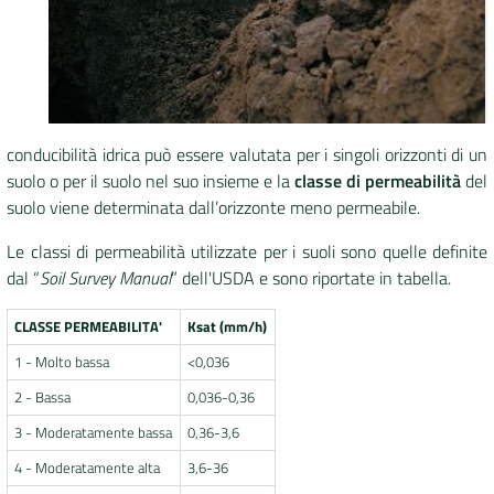
conducibilità idrica può essere valutata per i singoli orizzonti di un
suolo o per il suolo nel suo insieme e la
classe di permeabilità
del
suolo viene determinata dall’orizzonte meno permeabile.
Le classi di permeabilità utilizzate per i suoli sono quelle definite
dal “
Soil Survey Manual
” dell'USDA e sono riportate in tabella.
CLASSE PERMEABILITA'
Ksat (mm/h)
1 - Molto bassa
<0,036
2 - Bassa
0,036-0,36
3 - Moderatamente bassa
0,36-3,6
4 - Moderatamente alta
3,6-36