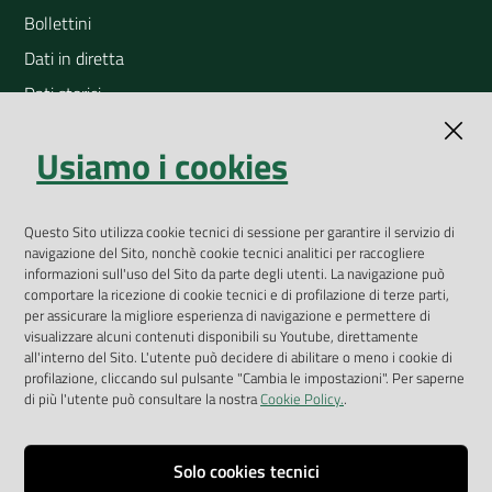
Bollettini
Dati in diretta
Dati storici
Indicatori ambientali
Usiamo i cookies
Open Data
Geoportale
App Arpav
Questo Sito utilizza cookie tecnici di sessione per garantire il servizio di
navigazione del Sito, nonchè cookie tecnici analitici per raccogliere
Rapporti regionali annuali
informazioni sull'uso del Sito da parte degli utenti. La navigazione può
comportare la ricezione di cookie tecnici e di profilazione di terze parti,
Le Infografiche
per assicurare la migliore esperienza di navigazione e permettere di
visualizzare alcuni contenuti disponibili su Youtube, direttamente
Dispenser dati
all'interno del Sito. L'utente può decidere di abilitare o meno i cookie di
profilazione, cliccando sul pulsante "Cambia le impostazioni". Per saperne
Vai alla pagina
di più l'utente può consultare la nostra
Cookie Policy.
.
Dichiarazione accessibilità
Impostazioni cookie
Solo cookies tecnici