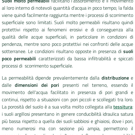
Suoli molto permeabili
facilitano l'assorbimento e il movimento
al loro interno di notevoli quantità d'acqua in poco tempo; la falda
viene
quindi facilmente raggiunta
mentre i processi di scorrimento
superficiale sono limitati. Suoli molto permeabili risultano quindi
protettivi rispetto ai fenomeni erosivi e di conseguenza alla
qualità delle acque superficiali, in particolare in condizioni di
pendenza, mentre sono poco protettivi nei confronti delle acque
sotterranee. Le condizioni risultano opposte in presenza di
suoli
poco permeabili
caratterizzati da bassa infiltrabilità e spiccati
processi di scorrimento superficiale.
La permeabilità dipende prevalentemente dalla
distribuzione
e
dalle
dimensioni dei pori
presenti nel terreno, essendo il
movimento dell'acqua facilitato in presenza di pori grandi e
continui, rispetto a situazioni con pori piccoli e scollegati tra loro.
La porosità del suolo è a sua volta molto collegata alla
tessitura
:
i suoli argillosi presentano in genere conducibilità idraulica satura
più bassa rispetto a quella dei suoli sabbiosi e ghiaiosi, dove i pori,
meno numerosi ma con sezione più ampia, permettono il