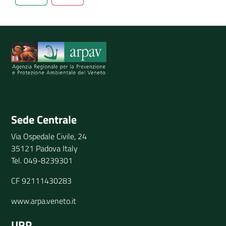
Spiegaci perchè, e aiutaci a migliorare il servizio
Invia il tuo commento
Sede Centrale
Via Ospedale Civile, 24
35121 Padova Italy
Tel. 049-8239301
CF 92111430283
www.arpa.veneto.it
URP