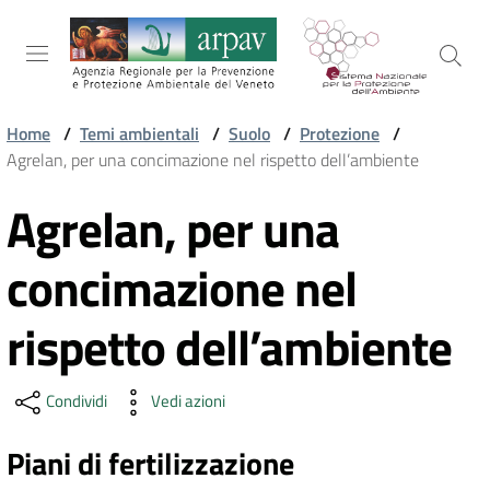
Salta al contenuto
Salta alla navigazione
Salta al footer
Home
/
Temi ambientali
/
Suolo
/
Protezione
/
Agrelan, per una concimazione nel rispetto dell’ambiente
ARPAV
Agrelan, per una
Vai al contenuto
TEMI
concimazione nel
AMBIENTALI
rispetto dell’ambiente
TERRITORIO
Condividi
Vedi azioni
SERVIZI
Piani di fertilizzazione