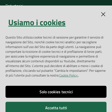
Dati storici
Indicatori ambientali
Usiamo i cookies
Open Data
Geoportale
App Arpav
Questo Sito utilizza cookie tecnici di sessione per garantire il servizio di
navigazione del Sito, nonchè cookie tecnici analitici per raccogliere
Rapporti regionali annuali
informazioni sull'uso del Sito da parte degli utenti. La navigazione può
comportare la ricezione di cookie tecnici e di profilazione di terze parti,
Le Infografiche
per assicurare la migliore esperienza di navigazione e permettere di
visualizzare alcuni contenuti disponibili su Youtube, direttamente
Dispenser dati
all'interno del Sito. L'utente può decidere di abilitare o meno i cookie di
profilazione, cliccando sul pulsante "Cambia le impostazioni". Per saperne
Vai alla pagina
di più l'utente può consultare la nostra
Cookie Policy.
.
Dichiarazione accessibilità
Impostazioni cookie
Solo cookies tecnici
Privacy
Accetta tutti
Note legali