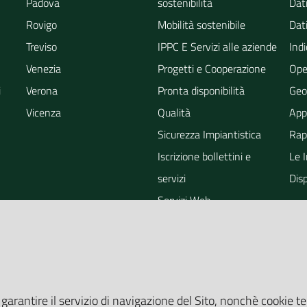
Padova
sostenibilità
Dati
Rovigo
Mobilità sostenibile
Dati
Treviso
IPPC E Servizi alle aziende
Indi
Venezia
Progetti e Cooperazione
Ope
i
Verona
Pronta disponibilità
Geo
Vicenza
Qualità
App
Sicurezza Impiantistica
Rapp
Iscrizione bollettini e
Le 
servizi
Dis
Servizi Web
ra
Eventi
Altri Servizi
Grandi Opere
Valutazioni ambientali
 garantire il servizio di navigazione del Sito, nonchè cookie te