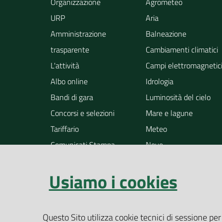
Organizzazione
Agrometeo
URP
Aria
Amministrazione
Balneazione
trasparente
Cambiamenti climatici
L'attività
Campi elettromagnetic
Albo online
Idrologia
Bandi di gara
Luminosità del cielo
Concorsi e selezioni
Mare e lagune
Tariffario
Meteo
Comunicati Stampa
Neve
Notizie
Osservazione della ter
Usiamo i cookies
Pollini
Radioattività
Rifiuti
Questo Sito utilizza cookie tecnici di sessione per