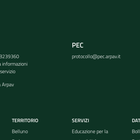
PEC
9 8239360
protocollo@pec.arpav.it
a informazioni
 servizio
a Arpav
TERRITORIO
SERVIZI
DAT
Belluno
Educazione per la
Boll