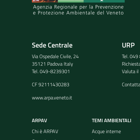
Invia il tuo commento
Sede Centrale
URP
Via Ospedale Civile, 24
Tel. 04
35121 Padova Italy
Richiest
Tel. 049-8239301
Valuta il
CF 92111430283
Contatt
www.arpa.veneto.it
ARPAV
TEMI AMBIENTALI
Chi è ARPAV
Acque interne