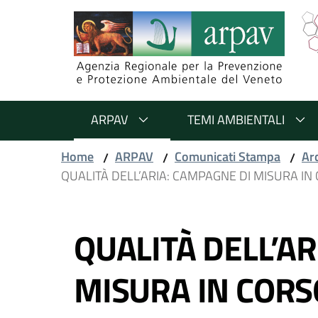
Salta al contenuto
Salta alla navigazione
Salta al footer
ARPAV
TEMI AMBIENTALI
Home
ARPAV
Comunicati Stampa
Ar
/
/
/
QUALITÀ DELL’ARIA: CAMPAGNE DI MISURA IN 
Vai al contenuto
QUALITÀ DELL’AR
MISURA IN CORSO