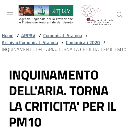
Salta al contenuto
Salta alla navigazione
Salta al footer
Home
/
ARPAV
/
Comunicati Stampa
/
Archivio Comunicati Stampa
/
Comunicati 2020
/
ARPAV
INQUINAMENTO DELL'ARIA. TORNA LA CRITICITA' PER IL PM10
INQUINAMENTO
TEMI
Vai al contenuto
AMBIENTALI
DELL'ARIA. TORNA
TERRITORIO
LA CRITICITA' PER IL
PM10
SERVIZI