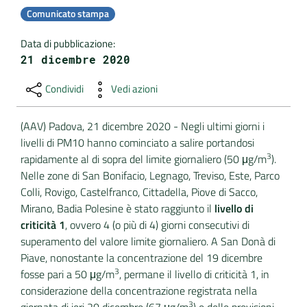
Comunicato stampa
DATI
Data di pubblicazione
:
AMBIENTALI
21 dicembre 2020
Condividi
Vedi azioni
Seguici
(AAV) Padova, 21 dicembre 2020 - Negli ultimi giorni i
su
livelli di PM10 hanno cominciato a salire portandosi
3
rapidamente al di sopra del limite giornaliero (50 μg/m
).
Nelle zone di San Bonifacio, Legnago, Treviso, Este, Parco
Colli, Rovigo, Castelfranco, Cittadella, Piove di Sacco,
Mirano, Badia Polesine è stato raggiunto il
livello di
criticità 1
, ovvero 4 (o più di 4) giorni consecutivi di
superamento del valore limite giornaliero. A San Donà di
Piave, nonostante la concentrazione del 19 dicembre
3
fosse pari a 50 μg/m
, permane il livello di criticità 1, in
considerazione della concentrazione registrata nella
3