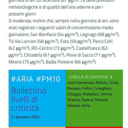
giornata di ieri 20 dicembre (67 μg/m
) e delle previsioni
meteorologiche e di qualità dell’aria odierne e per i
prossimi giorni.
Si evidenzia, inoltre che, sempre nella giornata di ieri, sono
stati registrati i seguenti valori di concentrazione media
3
3
giornaliera: San Bonifacio (54 μg/m
), Legnago (68 μg/m
),
3
3
TV-Via Lancieri (58 μg/m
), Este (59 μg/m
), Parco Colli
3
3
(62 μg/m
), RO-Centro (73 μg/m
), Castelfranco (63
3
3
3
μg/m
), Cittadella (61 μg/m
), Piove di Sacco (71 μg/m
),
3
3
Mirano (75 μg/m
), Badia Polesine (66 μg/m
).