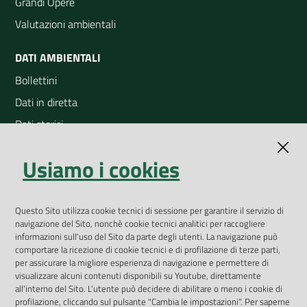
Grandi Opere
Valutazioni ambientali
DATI AMBIENTALI
Bollettini
Dati in diretta
Dati storici
Indicatori ambientali
Usiamo i cookies
Open Data
Geoportale
App Arpav
Questo Sito utilizza cookie tecnici di sessione per garantire il servizio di
navigazione del Sito, nonchè cookie tecnici analitici per raccogliere
Rapporti regionali annuali
informazioni sull'uso del Sito da parte degli utenti. La navigazione può
comportare la ricezione di cookie tecnici e di profilazione di terze parti,
Le Infografiche
per assicurare la migliore esperienza di navigazione e permettere di
visualizzare alcuni contenuti disponibili su Youtube, direttamente
Dispenser dati
all'interno del Sito. L'utente può decidere di abilitare o meno i cookie di
profilazione, cliccando sul pulsante "Cambia le impostazioni". Per saperne