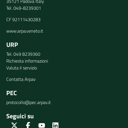
35121 Padova Italy
Tel. 049-8239301
CF 92111430283
www.arpa.veneto.it
URP
Tel. 049 8239360
Richiesta informazioni
Valuta il servizio
Contatta Arpav
PEC
protocollo@pec.arpav.it
Seguici su
Twitter
Facebook
Youtube
Linkedin