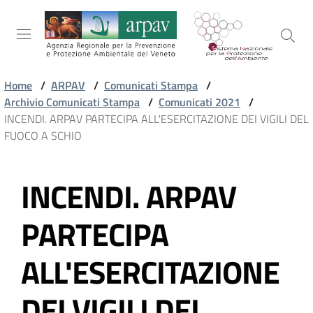
Salta al contenuto
Salta alla navigazione
Salta al footer
Home
/
ARPAV
/
Comunicati Stampa
/
Archivio Comunicati Stampa
/
Comunicati 2021
/
ARPAV
INCENDI. ARPAV PARTECIPA ALL'ESERCITAZIONE DEI VIGILI DEL
FUOCO A SCHIO
TEMI
INCENDI. ARPAV
AMBIENTALI
Vai al contenuto
PARTECIPA
TERRITORIO
ALL'ESERCITAZIONE
SERVIZI
DEI VIGILI DEL