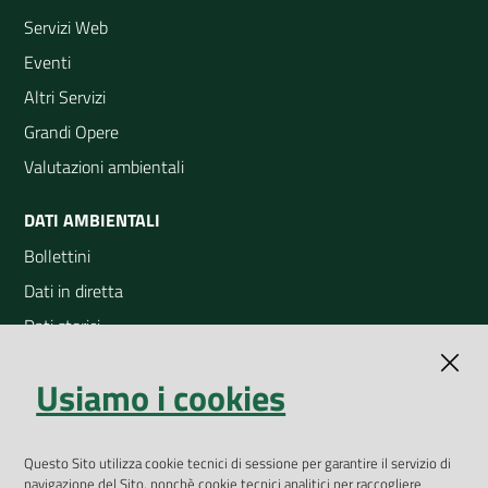
Servizi Web
Eventi
Altri Servizi
Grandi Opere
Valutazioni ambientali
DATI AMBIENTALI
Bollettini
Dati in diretta
Dati storici
Indicatori ambientali
Usiamo i cookies
Open Data
Geoportale
App Arpav
Questo Sito utilizza cookie tecnici di sessione per garantire il servizio di
navigazione del Sito, nonchè cookie tecnici analitici per raccogliere