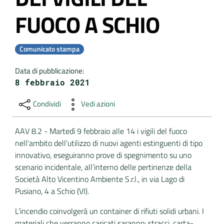
FUOCO A SCHIO
DATI
AMBIENTALI
Comunicato stampa
Data di pubblicazione
:
8 febbraio 2021
Seguici
su
Condividi
Vedi azioni
AAV 8.2 - Martedì 9 febbraio alle 14 i vigili del fuoco
nell'ambito dell'utilizzo di nuovi agenti estinguenti di tipo
innovativo, eseguiranno prove di spegnimento su uno
scenario incidentale, all’interno delle pertinenze della
Società Alto Vicentino Ambiente S.r.l., in via Lago di
Pusiano, 4 a Schio (VI).
L’incendio coinvolgerà un container di rifiuti solidi urbani. I
materiali che verranno caricati saranno: stracci, carta-