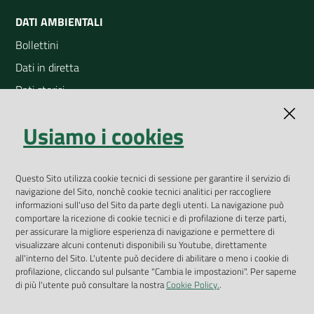
DATI AMBIENTALI
Bollettini
Dati in diretta
Dati storici
Indicatori ambientali
Usiamo i cookies
Open Data
Geoportale
App Arpav
Questo Sito utilizza cookie tecnici di sessione per garantire il servizio di
navigazione del Sito, nonchè cookie tecnici analitici per raccogliere
Rapporti regionali annuali
informazioni sull'uso del Sito da parte degli utenti. La navigazione può
comportare la ricezione di cookie tecnici e di profilazione di terze parti,
Le Infografiche
per assicurare la migliore esperienza di navigazione e permettere di
visualizzare alcuni contenuti disponibili su Youtube, direttamente
Dispenser dati
all'interno del Sito. L'utente può decidere di abilitare o meno i cookie di
profilazione, cliccando sul pulsante "Cambia le impostazioni". Per saperne
Vai alla pagina
di più l'utente può consultare la nostra
Cookie Policy.
.
Dichiarazione accessibilità