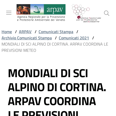
Salta al contenuto
Salta alla navigazione
Salta al footer
Home
/
ARPAV
/
Comunicati Stampa
/
Archivio Comunicati Stampa
/
Comunicati 2021
/
ARPAV
MONDIALI DI SCI ALPINO DI CORTINA. ARPAV COORDINA LE
PREVISIONI METEO
TEMI
MONDIALI DI SCI
AMBIENTALI
Vai al contenuto
ALPINO DI CORTINA.
TERRITORIO
ARPAV COORDINA
SERVIZI
LE PREVISIONI