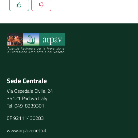
Spiegaci perchè, e aiutaci a migliorare il servizio
Invia il tuo commento
Sede Centrale
Via Ospedale Civile, 24
35121 Padova Italy
Tel. 049-8239301
CF 92111430283
www.arpa.veneto.it