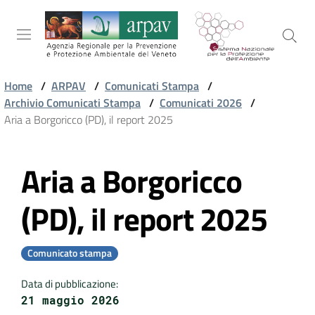
Salta al contenuto
Salta alla navigazione
Salta al footer
Home
/
ARPAV
/
Comunicati Stampa
/
Archivio Comunicati Stampa
/
Comunicati 2026
/
ARPAV
Aria a Borgoricco (PD), il report 2025
Aria a Borgoricco
TEMI
Vai al contenuto
AMBIENTALI
(PD), il report 2025
TERRITORIO
Comunicato stampa
Data di pubblicazione
:
SERVIZI
21 maggio 2026