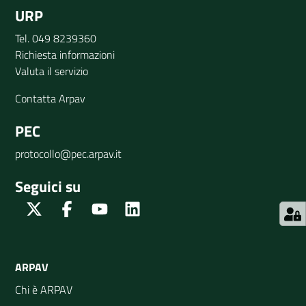
URP
Tel. 049 8239360
Richiesta informazioni
Valuta il servizio
Contatta Arpav
PEC
protocollo@pec.arpav.it
Seguici su
Twitter
Facebook
Youtube
Linkedin
ARPAV
Chi è ARPAV