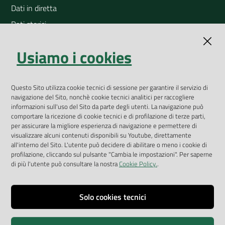
Dati in diretta
Dati storici
Indicatori ambientali
Usiamo i cookies
Open Data
Geoportale
App Arpav
Questo Sito utilizza cookie tecnici di sessione per garantire il servizio di
navigazione del Sito, nonchè cookie tecnici analitici per raccogliere
Rapporti regionali annuali
informazioni sull'uso del Sito da parte degli utenti. La navigazione può
comportare la ricezione di cookie tecnici e di profilazione di terze parti,
Le Infografiche
per assicurare la migliore esperienza di navigazione e permettere di
visualizzare alcuni contenuti disponibili su Youtube, direttamente
Dispenser dati
all'interno del Sito. L'utente può decidere di abilitare o meno i cookie di
profilazione, cliccando sul pulsante "Cambia le impostazioni". Per saperne
Vai alla pagina
di più l'utente può consultare la nostra
Cookie Policy.
.
Dichiarazione accessibilità
Impostazioni cookie
Solo cookies tecnici
Privacy