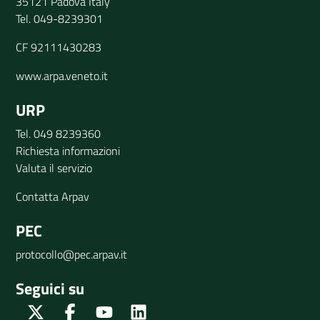
35121 Padova Italy
Tel. 049-8239301
CF 92111430283
www.arpa.veneto.it
URP
Tel. 049 8239360
Richiesta informazioni
Valuta il servizio
Contatta Arpav
PEC
protocollo@pec.arpav.it
Seguici su
Twitter
Facebook
Youtube
Linkedin