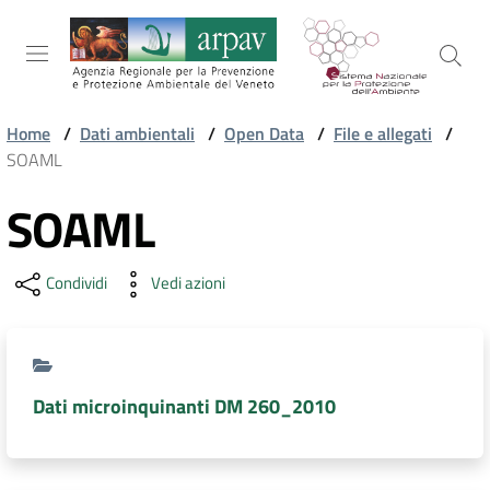
Salta al contenuto
Salta alla navigazione
Salta al footer
Home
/
Dati ambientali
/
Open Data
/
File e allegati
/
SOAML
ARPAV
SOAML
TEMI
Condividi
Vedi azioni
AMBIENTALI
TERRITORIO
Dati microinquinanti DM 260_2010
SERVIZI