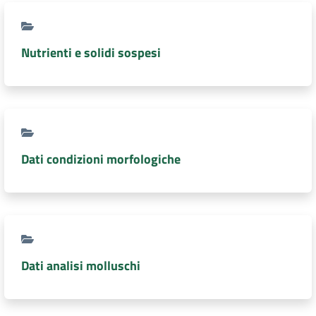
DATI
AMBIENTALI
Nutrienti e solidi sospesi
Seguici
su
Dati condizioni morfologiche
Dati analisi molluschi