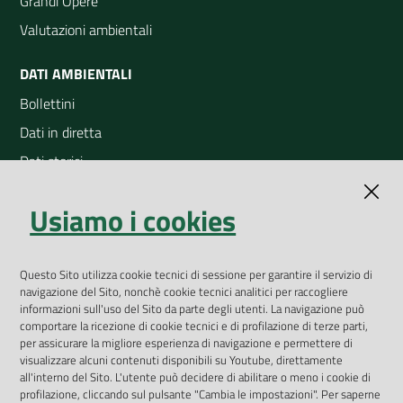
Grandi Opere
Valutazioni ambientali
DATI AMBIENTALI
Bollettini
Dati in diretta
Dati storici
Indicatori ambientali
Usiamo i cookies
Open Data
Geoportale
Questo Sito utilizza cookie tecnici di sessione per garantire il servizio di
App Arpav
navigazione del Sito, nonchè cookie tecnici analitici per raccogliere
Rapporti regionali annuali
informazioni sull'uso del Sito da parte degli utenti. La navigazione può
comportare la ricezione di cookie tecnici e di profilazione di terze parti,
Le Infografiche
per assicurare la migliore esperienza di navigazione e permettere di
visualizzare alcuni contenuti disponibili su Youtube, direttamente
Dispenser dati
all'interno del Sito. L'utente può decidere di abilitare o meno i cookie di
profilazione, cliccando sul pulsante "Cambia le impostazioni". Per saperne