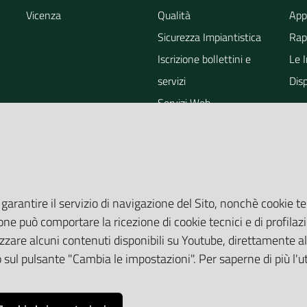
Vicenza
Qualità
App
Sicurezza Impiantistica
Rapp
Iscrizione bollettini e
Le 
servizi
Dis
Servizi Web
ra
Eventi
Altri Servizi
Grandi Opere
Valutazioni ambientali
 garantire il servizio di navigazione del Sito, nonchè cookie te
one può comportare la ricezione di cookie tecnici e di profilazi
zare alcuni contenuti disponibili su Youtube, direttamente all
do sul pulsante "Cambia le impostazioni". Per saperne di più l'