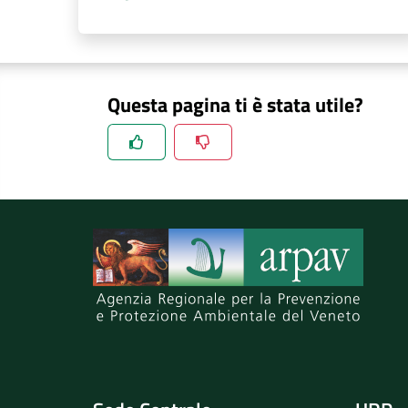
Questa pagina ti è stata utile?
Spiegaci perchè, e aiutaci a migliorare il se
Invia il tuo commento