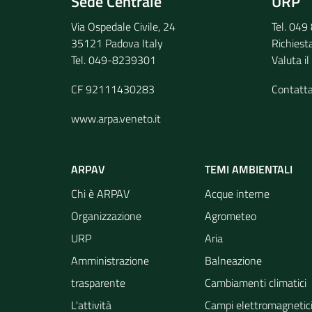
Sede Centrale
URP
Via Ospedale Civile, 24
Tel. 04
35121 Padova Italy
Richiest
Tel. 049-8239301
Valuta il
CF 92111430283
Contatt
www.arpa.veneto.it
ARPAV
TEMI AMBIENTALI
Chi è ARPAV
Acque interne
Organizzazione
Agrometeo
URP
Aria
Amministrazione
Balneazione
trasparente
Cambiamenti climatici
L'attività
Campi elettromagnetic