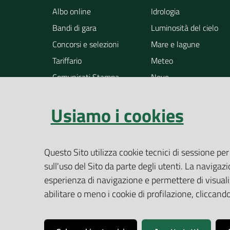
Albo online
Idrologia
Bandi di gara
Luminosità del cielo
Concorsi e selezioni
Mare e lagune
Tariffario
Meteo
Comunicati Stampa
Neve
Notizie
Osservazione della ter
Usiamo i cookies
Pollini
Radioattività
Rifiuti
Questo Sito utilizza cookie tecnici di sessione per
Rumore
sull'uso del Sito da parte degli utenti. La navigazi
Siti contaminati
esperienza di navigazione e permettere di visualiz
Suolo
abilitare o meno i cookie di profilazione, cliccan
Altri temi