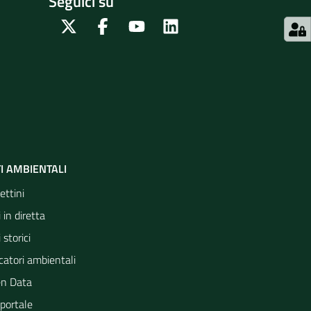
Seguici su
Twitter
Facebook
Youtube
Linkedin
I AMBIENTALI
ettini
 in diretta
 storici
catori ambientali
n Data
portale