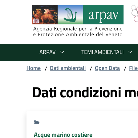
Salta al contenuto
Salta alla navigazione
Salta al footer
ARPAV
TEMI AMBIENTALI
Home
Dati ambientali
Open Data
File
/
/
/
Dati condizioni m
Acque marino costiere