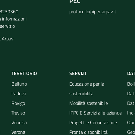
PEC
9 8239360
protocollo@pec.arpav.it
a informazioni
 servizio
a Arpav
TERRITORIO
SERVIZI
DAT
Belluno
Educazione per la
Boll
Padova
sostenibilità
Dati
Rovigo
Mobilità sostenibile
Dati
Treviso
IPPC E Servizi alle aziende
Indi
Venezia
Progetti e Cooperazione
Ope
i
Verona
Pronta disponibilità
Geo