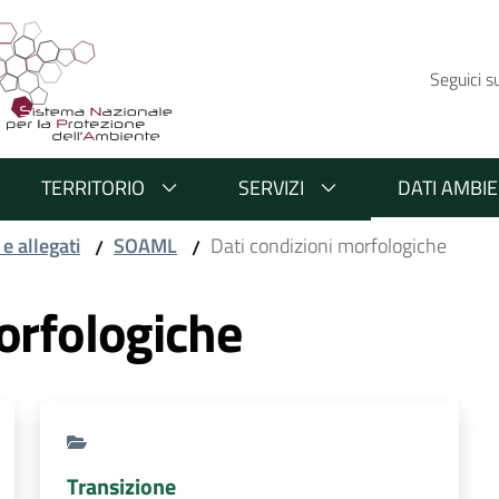
Seguici s
TERRITORIO
SERVIZI
DATI AMBIE
 e allegati
SOAML
Dati condizioni morfologiche
/
/
orfologiche
Transizione