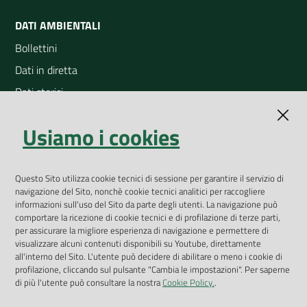
DATI AMBIENTALI
Bollettini
Dati in diretta
Dati storici
Indicatori ambientali
Usiamo i cookies
Open Data
Geoportale
Questo Sito utilizza cookie tecnici di sessione per garantire il servizio di
App Arpav
navigazione del Sito, nonchè cookie tecnici analitici per raccogliere
Rapporti regionali annuali
informazioni sull'uso del Sito da parte degli utenti. La navigazione può
comportare la ricezione di cookie tecnici e di profilazione di terze parti,
Le Infografiche
per assicurare la migliore esperienza di navigazione e permettere di
visualizzare alcuni contenuti disponibili su Youtube, direttamente
Dispenser dati
all'interno del Sito. L'utente può decidere di abilitare o meno i cookie di
profilazione, cliccando sul pulsante "Cambia le impostazioni". Per saperne
Vai alla pagina
di più l'utente può consultare la nostra
Cookie Policy.
.
Dichiarazione accessibilità