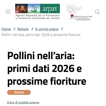
Salta al contenuto
Salta alla navigazione
Salta al footer
Home
/
Notizie
/
In primo piano
/
Pollini nell’aria: primi dati 2026 e prossime fioriture
ARPAV
Pollini nell’aria:
Vai al contenuto
TEMI
AMBIENTALI
primi dati 2026 e
prossime fioriture
TERRITORIO
Notizia
SERVIZI
Data di pubblicazione
: