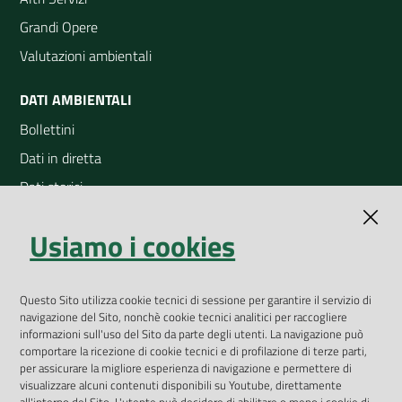
Grandi Opere
Valutazioni ambientali
DATI AMBIENTALI
Bollettini
Dati in diretta
Dati storici
Indicatori ambientali
Usiamo i cookies
Open Data
Geoportale
App Arpav
Questo Sito utilizza cookie tecnici di sessione per garantire il servizio di
navigazione del Sito, nonchè cookie tecnici analitici per raccogliere
Rapporti regionali annuali
informazioni sull'uso del Sito da parte degli utenti. La navigazione può
comportare la ricezione di cookie tecnici e di profilazione di terze parti,
Le Infografiche
per assicurare la migliore esperienza di navigazione e permettere di
visualizzare alcuni contenuti disponibili su Youtube, direttamente
Dispenser dati