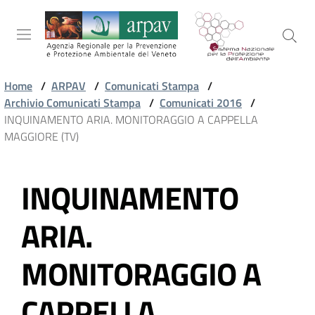
Salta al contenuto
Salta alla navigazione
Salta al footer
Home
/
ARPAV
/
Comunicati Stampa
/
Archivio Comunicati Stampa
/
Comunicati 2016
/
ARPAV
INQUINAMENTO ARIA. MONITORAGGIO A CAPPELLA
MAGGIORE (TV)
TEMI
INQUINAMENTO
AMBIENTALI
Vai al contenuto
ARIA.
TERRITORIO
MONITORAGGIO A
SERVIZI
CAPPELLA