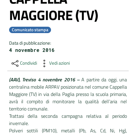
MAGGIORE (TV)
DATI
AMBIENTALI
Comunicato stampa
Data di pubblicazione
:
4 novembre 2016
Seguici
su
Condividi
Vedi azioni
(AAV), Treviso 4 novembre 2016 –
A partire da oggi, una
centralina mobile ARPAV posizionata nel comune Cappella
Maggiore (TV) in via della Paglia presso la scuola primaria,
avrà il compito di monitorare la qualità dell’aria nel
territorio comunale.
Trattasi della seconda campagna relativa al periodo
invernale.
Polveri sottili (PM10), metalli (Pb, As, Cd, Ni, Hg),