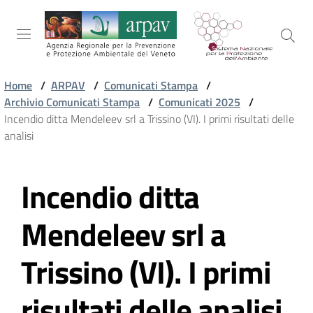
Salta al contenuto
Salta alla navigazione
Salta al footer
Home
/
ARPAV
/
Comunicati Stampa
/
Archivio Comunicati Stampa
/
Comunicati 2025
/
ARPAV
Incendio ditta Mendeleev srl a Trissino (VI). I primi risultati delle
analisi
TEMI
Incendio ditta
AMBIENTALI
Vai al contenuto
Mendeleev srl a
TERRITORIO
Trissino (VI). I primi
SERVIZI
risultati delle analisi