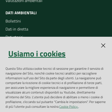
Valutazioni ambientali
DATI AMBIENTALI
Bollettini
Dati in diretta
Dati storici
Indicatori ambientali
Usiamo i cookies
Open Data
Geoportale
App Arpav
Questo Sito utilizza cookie tecnici di sessione per garantire il servizio di
navigazione del Sito, nonchè cookie tecnici analitici per raccogliere
Rapporti regionali annuali
informazioni sull'uso del Sito da parte degli utenti. La navigazione può
comportare la ricezione di cookie tecnici e di profilazione di terze parti,
Le Infografiche
per assicurare la migliore esperienza di navigazione e permettere di
visualizzare alcuni contenuti disponibili su Youtube, direttamente
Dispenser dati
all'interno del Sito. L'utente può decidere di abilitare o meno i cookie di
profilazione, cliccando sul pulsante "Cambia le impostazioni". Per saperne
Vai alla pagina
di più l'utente può consultare la nostra
Cookie Policy.
.