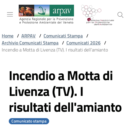
Salta al contenuto
Salta alla navigazione
Salta al footer
Home
/
ARPAV
/
Comunicati Stampa
/
Archivio Comunicati Stampa
/
Comunicati 2026
/
ARPAV
Incendio a Motta di Livenza (TV). I risultati dell'amianto
Incendio a Motta di
TEMI
Vai al contenuto
AMBIENTALI
Livenza (TV). I
TERRITORIO
risultati dell'amianto
SERVIZI
Comunicato stampa