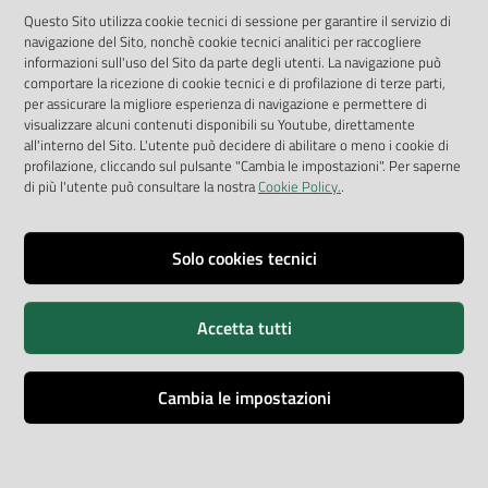
Questo Sito utilizza cookie tecnici di sessione per garantire il servizio di
App Arpav
navigazione del Sito, nonchè cookie tecnici analitici per raccogliere
Rapporti regionali annuali
informazioni sull'uso del Sito da parte degli utenti. La navigazione può
comportare la ricezione di cookie tecnici e di profilazione di terze parti,
Le Infografiche
per assicurare la migliore esperienza di navigazione e permettere di
visualizzare alcuni contenuti disponibili su Youtube, direttamente
Dispenser dati
all'interno del Sito. L'utente può decidere di abilitare o meno i cookie di
profilazione, cliccando sul pulsante "Cambia le impostazioni". Per saperne
Vai alla pagina
di più l'utente può consultare la nostra
Cookie Policy.
.
Dichiarazione accessibilità
Impostazioni cookie
Solo cookies tecnici
Privacy
Accetta tutti
Note legali
Accessibilità
Cambia le impostazioni
Credits
Copyright © ARPA Veneto - P.IVA 03382700288