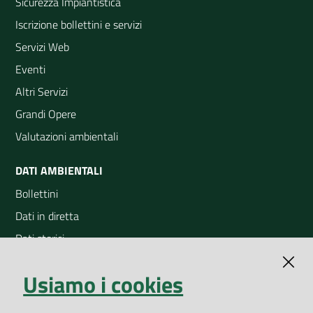
Sicurezza Impiantistica
Iscrizione bollettini e servizi
Servizi Web
Eventi
Altri Servizi
Grandi Opere
Valutazioni ambientali
DATI AMBIENTALI
Bollettini
Dati in diretta
Dati storici
Indicatori ambientali
Usiamo i cookies
Open Data
Geoportale