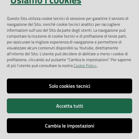
Geoportale
Questo Sito utilizza cookie tecnici di sessione per garantire il servizio di
App Arpav
navigazione del Sito, nonchè cookie tecnici analitici per raccogliere
Rapporti regionali annuali
informazioni sull'uso del Sito da parte degli utenti. La navigazione può
comportare la ricezione di cookie tecnici e di profilazione di terze parti,
Le Infografiche
per assicurare la migliore esperienza di navigazione e permettere di
visualizzare alcuni contenuti disponibili su Youtube, direttamente
Dispenser dati
all'interno del Sito. L'utente può decidere di abilitare o meno i cookie di
profilazione, cliccando sul pulsante "Cambia le impostazioni". Per saperne
Vai alla pagina
di più l'utente può consultare la nostra
Cookie Policy.
.
Dichiarazione accessibilità
Impostazioni cookie
Solo cookies tecnici
Privacy
Accetta tutti
Note legali
Accessibilità
Cambia le impostazioni
Credits