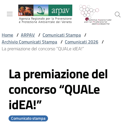
Salta al contenuto
Salta alla navigazione
Salta al footer
Home
/
ARPAV
/
Comunicati Stampa
/
Archivio Comunicati Stampa
/
Comunicati 2026
/
ARPAV
La premiazione del concorso “QUALe idEA!”
La premiazione del
TEMI
Vai al contenuto
AMBIENTALI
concorso “QUALe
TERRITORIO
idEA!”
SERVIZI
Comunicato stampa