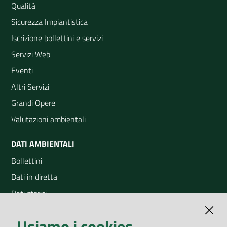
Qualità
Sicurezza Impiantistica
Iscrizione bollettini e servizi
Servizi Web
Eventi
Altri Servizi
Grandi Opere
Valutazioni ambientali
DATI AMBIENTALI
Bollettini
Dati in diretta
Dati storici
Indicatori ambientali
Usiamo i cookies
Open Data