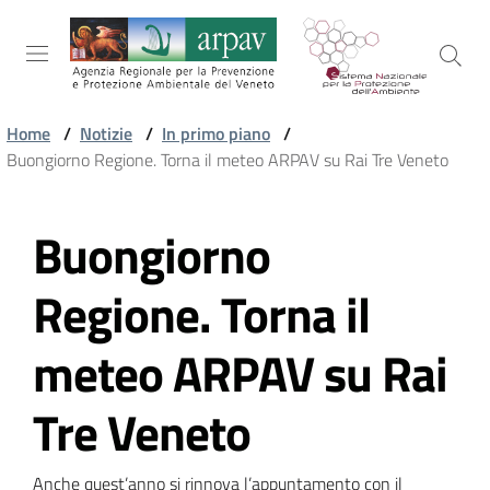
Salta al contenuto
Salta alla navigazione
Salta al footer
Home
/
Notizie
/
In primo piano
/
Buongiorno Regione. Torna il meteo ARPAV su Rai Tre Veneto
ARPAV
Buongiorno
Vai al contenuto
TEMI
AMBIENTALI
Regione. Torna il
meteo ARPAV su Rai
TERRITORIO
Tre Veneto
SERVIZI
Anche quest’anno si rinnova l’appuntamento con il 