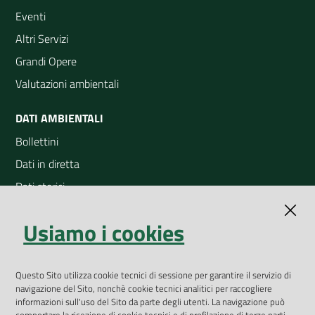
Eventi
Altri Servizi
Grandi Opere
Valutazioni ambientali
DATI AMBIENTALI
Bollettini
Dati in diretta
Dati storici
Indicatori ambientali
Usiamo i cookies
Open Data
Geoportale
App Arpav
Questo Sito utilizza cookie tecnici di sessione per garantire il servizio di
navigazione del Sito, nonchè cookie tecnici analitici per raccogliere
Rapporti regionali annuali
informazioni sull'uso del Sito da parte degli utenti. La navigazione può