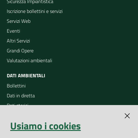
Sicurezza Impiantistica
Iscrizione bollettini e servizi
Servizi Web
Eventi
Altri Servizi
Grandi Opere
Valutazioni ambientali
DATI AMBIENTALI
Bollettini
Dati in diretta
Dati storici
Indicatori ambientali
Usiamo i cookies
Open Data
Geoportale