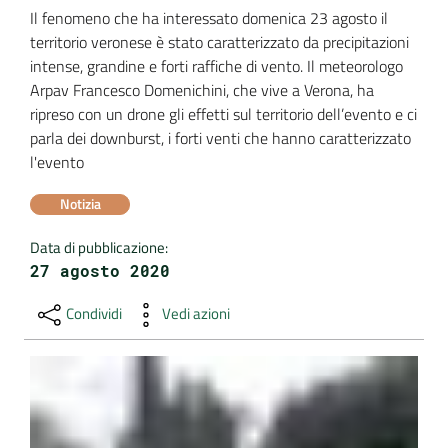
Il fenomeno che ha interessato domenica 23 agosto il 
DATI
territorio veronese è stato caratterizzato da precipitazioni 
AMBIENTALI
intense, grandine e forti raffiche di vento. Il meteorologo 
Arpav Francesco Domenichini, che vive a Verona, ha 
ripreso con un drone gli effetti sul territorio dell’evento e ci 
parla dei downburst, i forti venti che hanno caratterizzato 
l'evento
Seguici
su
Notizia
Data di pubblicazione
:
27 agosto 2020
Condividi
Vedi azioni