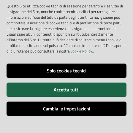
App Arpav
Questo Sito utilizza cookie tecnici di sessione per garantire il servizio di
navigazione del Sito, nonchè cookie tecnici analitici per raccogliere
Rapporti regionali annuali
informazioni sull'uso del Sito da parte degli utenti. La navigazione può
comportare la ricezione di cookie tecnici e di profilazione di terze parti,
Le Infografiche
per assicurare la migliore esperienza di navigazione e permettere di
visualizzare alcuni contenuti disponibili su Youtube, direttamente
Dispenser dati
all'interno del Sito. L'utente può decidere di abilitare o meno i cookie di
profilazione, cliccando sul pulsante "Cambia le impostazioni". Per saperne
Vai alla pagina
di più l'utente può consultare la nostra
Cookie Policy.
.
Dichiarazione accessibilità
Impostazioni cookie
Solo cookies tecnici
Privacy
Accetta tutti
Note legali
Accessibilità
Cambia le impostazioni
Credits
Copyright © ARPA Veneto - P.IVA 03382700288