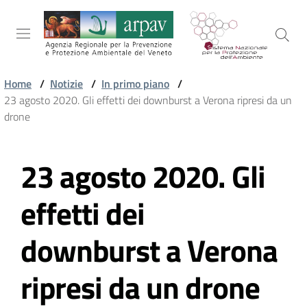
Salta al contenuto
Salta alla navigazione
Salta al footer
Home
/
Notizie
/
In primo piano
/
23 agosto 2020. Gli effetti dei downburst a Verona ripresi da un
ARPAV
drone
23 agosto 2020. Gli
TEMI
Vai al contenuto
AMBIENTALI
effetti dei
TERRITORIO
downburst a Verona
ripresi da un drone
SERVIZI