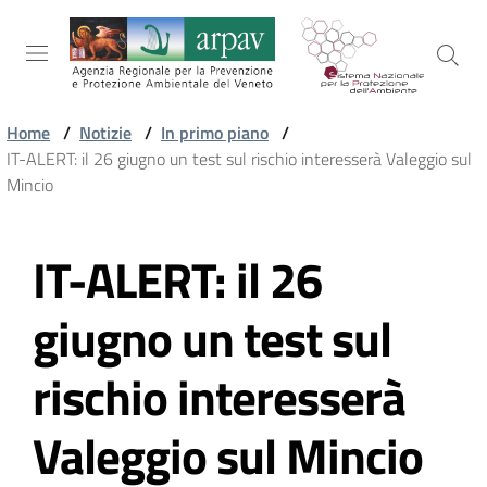
Salta al contenuto
Salta alla navigazione
Salta al footer
Home
/
Notizie
/
In primo piano
/
IT-ALERT: il 26 giugno un test sul rischio interesserà Valeggio sul
ARPAV
Mincio
IT-ALERT: il 26
TEMI
Vai al contenuto
AMBIENTALI
giugno un test sul
TERRITORIO
rischio interesserà
Valeggio sul Mincio
SERVIZI