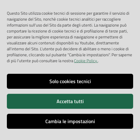
Geoportale
App Arpav
Questo Sito utilizza cookie tecnici di sessione per garantire il servizio di
navigazione del Sito, nonchè cookie tecnici analitici per raccogliere
Rapporti regionali annuali
informazioni sull'uso del Sito da parte degli utenti. La navigazione può
comportare la ricezione di cookie tecnici e di profilazione di terze parti,
Le Infografiche
per assicurare la migliore esperienza di navigazione e permettere di
visualizzare alcuni contenuti disponibili su Youtube, direttamente
Dispenser dati
all'interno del Sito. L'utente può decidere di abilitare o meno i cookie di
profilazione, cliccando sul pulsante "Cambia le impostazioni". Per saperne
Vai alla pagina
di più l'utente può consultare la nostra
Cookie Policy.
.
Dichiarazione accessibilità
Impostazioni cookie
Solo cookies tecnici
Privacy
Accetta tutti
Note legali
Accessibilità
Cambia le impostazioni
Credits