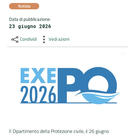
Notizia
DATI
Data di pubblicazione
:
AMBIENTALI
23 giugno 2026
Condividi
Vedi azioni
Seguici
su
Il Dipartimento della Protezione civile, il 26 giugno