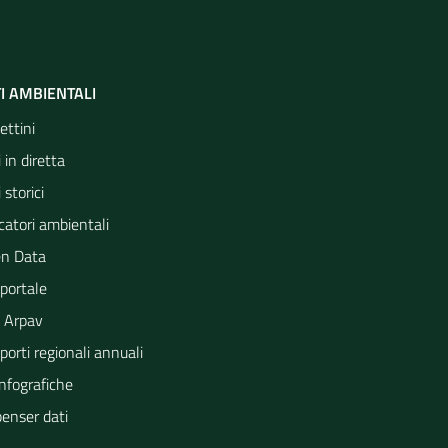
I AMBIENTALI
ettini
 in diretta
 storici
catori ambientali
n Data
portale
 Arpav
orti regionali annuali
Infografiche
penser dati