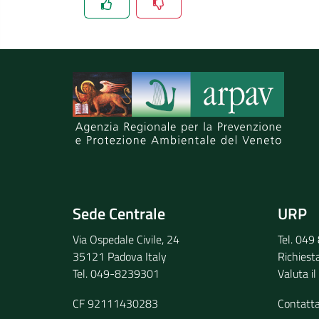
Spiegaci perchè, e aiutaci a migliorare il se
Invia il tuo commento
Sede Centrale
URP
Via Ospedale Civile, 24
Tel. 04
35121 Padova Italy
Richiest
Tel. 049-8239301
Valuta il
CF 92111430283
Contatt