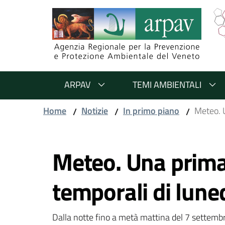
Salta al contenuto
Salta alla navigazione
Salta al footer
ARPAV
TEMI AMBIENTALI
Home
Notizie
In primo piano
Meteo. U
/
/
/
Vai al contenuto
Meteo. Una prima 
temporali di lun
Dalla notte fino a metà mattina del 7 settembre