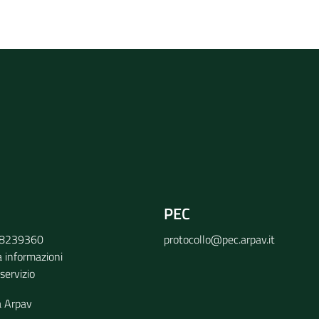
rvizio
PEC
9 8239360
protocollo@pec.arpav.it
a informazioni
 servizio
a Arpav