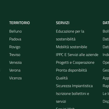
TERRITORIO
SERVIZI
DAT
Belluno
Educazione per la
Boll
Padova
sostenibilità
Dati
Rovigo
Mobilità sostenibile
Dati
Treviso
IPPC E Servizi alle aziende
Indi
Venezia
Progetti e Cooperazione
Ope
i
Verona
Pronta disponibilità
Geo
Vicenza
Qualità
App
Sicurezza Impiantistica
Rapp
Iscrizione bollettini e
Le 
servizi
Dis