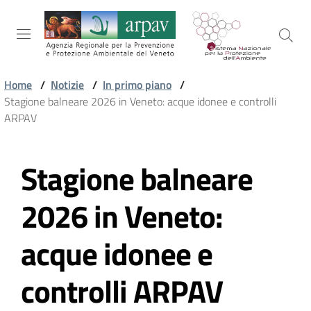
Salta al contenuto
Salta alla navigazione
Salta al footer
Home
/
Notizie
/
In primo piano
/
Stagione balneare 2026 in Veneto: acque idonee e controlli
ARPAV
ARPAV
Stagione balneare
TEMI
Vai al contenuto
AMBIENTALI
2026 in Veneto:
TERRITORIO
acque idonee e
controlli ARPAV
SERVIZI