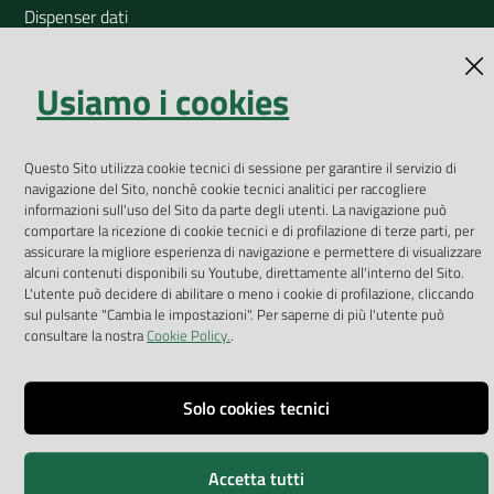
Dispenser dati
Vai alla pagina
Usiamo i cookies
Dichiarazione accessibilità
Impostazioni cookie
Questo Sito utilizza cookie tecnici di sessione per garantire il servizio di
Privacy
navigazione del Sito, nonchè cookie tecnici analitici per raccogliere
informazioni sull'uso del Sito da parte degli utenti. La navigazione può
comportare la ricezione di cookie tecnici e di profilazione di terze parti, per
Note legali
assicurare la migliore esperienza di navigazione e permettere di visualizzare
alcuni contenuti disponibili su Youtube, direttamente all'interno del Sito.
Accessibilità
L'utente può decidere di abilitare o meno i cookie di profilazione, cliccando
sul pulsante "Cambia le impostazioni". Per saperne di più l'utente può
Credits
consultare la nostra
Cookie Policy.
.
Copyright © ARPA Veneto - P.IVA 03382700288
Solo cookies tecnici
Accetta tutti