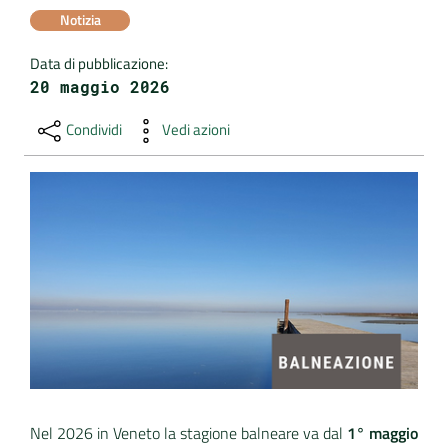
Notizia
DATI
Data di pubblicazione
:
AMBIENTALI
20 maggio 2026
Condividi
Vedi azioni
Seguici
su
Nel 2026 in Veneto la stagione balneare va dal
1° maggio