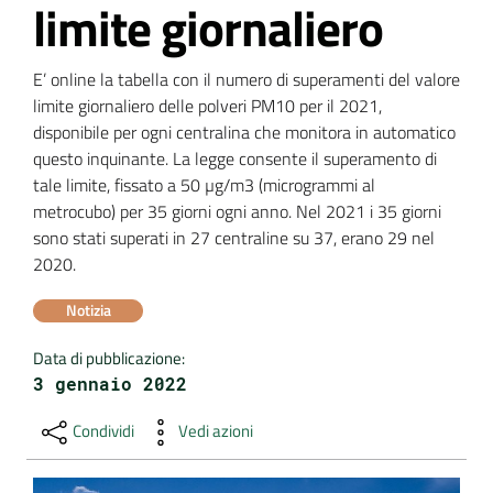
limite giornaliero
DATI
AMBIENTALI
E’ online la tabella con il numero di superamenti del valore 
limite giornaliero delle polveri PM10 per il 2021, 
disponibile per ogni centralina che monitora in automatico 
questo inquinante. La legge consente il superamento di 
tale limite, fissato a 50 µg/m3 (microgrammi al 
Seguici
metrocubo) per 35 giorni ogni anno. Nel 2021 i 35 giorni 
su
sono stati superati in 27 centraline su 37, erano 29 nel 
2020. 
Notizia
Data di pubblicazione
:
3 gennaio 2022
Condividi
Vedi azioni