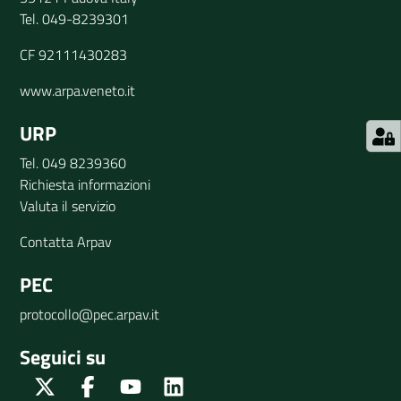
Tel. 049-8239301
CF 92111430283
www.arpa.veneto.it
URP
Tel. 049 8239360
Richiesta informazioni
Valuta il servizio
Contatta Arpav
PEC
protocollo@pec.arpav.it
Seguici su
Twitter
Facebook
Youtube
Linkedin