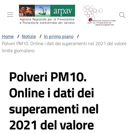
Salta al contenuto
Salta alla navigazione
Salta al footer
Home
/
Notizie
/
In primo piano
/
Polveri PM10. Online i dati dei superamenti nel 2021 del valore
ARPAV
limite giornaliero
Polveri PM10.
TEMI
Vai al contenuto
AMBIENTALI
Online i dati dei
TERRITORIO
superamenti nel
2021 del valore
SERVIZI