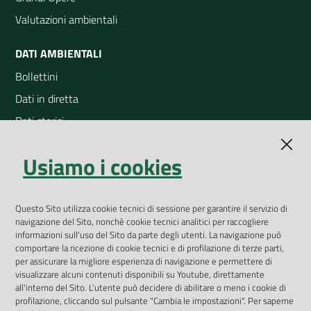
Valutazioni ambientali
DATI AMBIENTALI
Bollettini
Dati in diretta
Dati storici
Indicatori ambientali
Usiamo i cookies
Open Data
Geoportale
App Arpav
Questo Sito utilizza cookie tecnici di sessione per garantire il servizio di
navigazione del Sito, nonchè cookie tecnici analitici per raccogliere
Rapporti regionali annuali
informazioni sull'uso del Sito da parte degli utenti. La navigazione può
comportare la ricezione di cookie tecnici e di profilazione di terze parti,
Le Infografiche
per assicurare la migliore esperienza di navigazione e permettere di
visualizzare alcuni contenuti disponibili su Youtube, direttamente
Dispenser dati
all'interno del Sito. L'utente può decidere di abilitare o meno i cookie di
profilazione, cliccando sul pulsante "Cambia le impostazioni". Per saperne